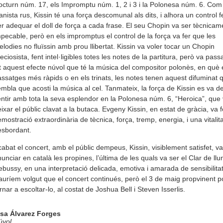
cturn núm. 17, els Impromptu núm. 1, 2 i 3 i la Polonesa núm. 6. Com
anista rus, Kissin té una força descomunal als dits, i alhora un control fe
r adequar el doll de força a cada frase. El seu Chopin va ser tècnicam
pecable, però en els impromptus el control de la força va fer que les
lodies no fluïssin amb prou llibertat. Kissin va voler tocar un Chopin
eciosista, fent intel·ligibles totes les notes de la partitura, però va pass
t aquest efecte núvol que té la música del compositor polonès, en què 
ssatges més ràpids o en els trinats, les notes tenen aquest difuminat 
mbla que acosti la música al cel. Tanmateix, la força de Kissin es va de
ntir amb tota la seva esplendor en la Polonesa núm. 6, “Heroica”, que
ixar el públic clavat a la butaca. Evgeny Kissin, en estat de gràcia, va 
mostració extraordinària de tècnica, força, tremp, energia, i una vitalita
esbordant.
abat el concert, amb el públic dempeus, Kissin, visiblement satisfet, va
unciar en català les propines, l’última de les quals va ser el Clar de ll
bussy, en una interpretació delicada, emotiva i amarada de sensibilitat
uríem volgut que el concert continués, però el 3 de maig propvinent 
rnar a escoltar-lo, al costat de Joshua Bell i Steven Isserlis.
lsa Álvarez Forges
úvol