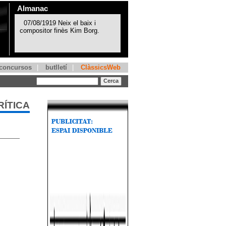
Almanac
concursos
|
butlletí
|
ClàssicsWeb
RÍTICA