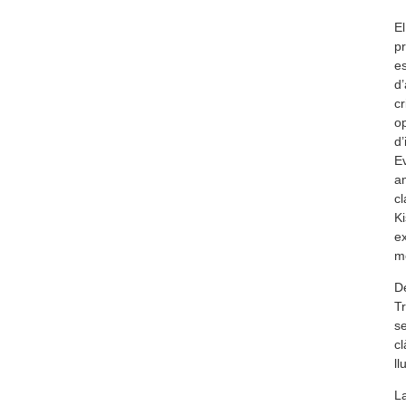
El
pr
es
d’
cr
o
d’
Ev
am
cl
Ki
ex
m
De
Tr
se
cl
ll
La