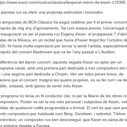
tps://www.nuvol.com/musica/classica/lesperat-retorn-de-kissin-170385
 pianista rus va oferir una proposta estimulant i innovador.
 temporada de BCN Clàssics ha pogut celebrar per fi el primer concert
sprés de mig any d’ajornaments. Tal com estava previst, l’encarregat d
 inauguració va ser el pianista rus Evgeny Kissin, el proppassat 7 d’abril
lau de la Música, en un recital que havia d’haver tingut lloc l’octubre d
20. Hi havia molta expectació per tornar a sentir l’artista, especialment
sprés del concert Beethoven que va fer l’any passat a L’Auditori.
diferència del darrer concert, aquesta vegada Kissin va optar per un
ograma variat, amb una primera part dedicada a tres compositors del 
 i una segona part dedicada a Chopin. Van ser totes peces breus, de
nera que el concert, malgrat les quatre propines, es va fer curt i va de
blic, extasiat, amb ganes de sentir més Kissin.
 programa no tenia un fil conductor clar, ni per la filiació de les obres ni
mpositors. Potser va ser la tria més personal i subjectiva de Kissin, vo
lidar de qualsevol cotilla programàtica o formal. El cert és que vam po
ntir compositors poc habituals com Berg, Gershwin, i sobretot, Tíkhon
rénnikov, un compositor rus ben desconegut, que Kissin es vanta de t
er primera vegada a Europa.