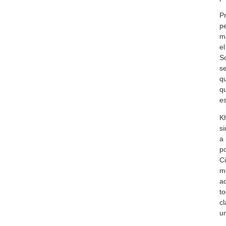
Pr
pe
ma
el
So
se
qu
qu
es
Kh
si
a 
po
Ci
mo
ad
to
cl
u