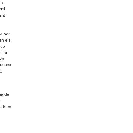
 a
rri
ent
ar per
en els
que
ixar
 va
fer una
t
una de
.
podrem