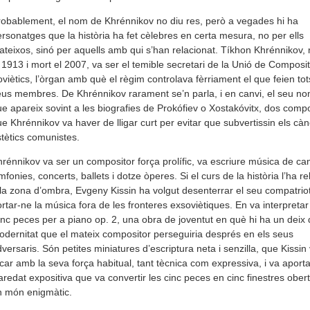
obablement, el nom de Khrénnikov no diu res, però a vegades hi ha
rsonatges que la història ha fet cèlebres en certa mesura, no per ells
teixos, sinó per aquells amb qui s’han relacionat. Tíkhon Khrénnikov,
 1913 i mort el 2007, va ser el temible secretari de la Unió de Composi
viètics, l’òrgan amb què el règim controlava fèrriament el que feien tot
us membres. De Khrénnikov rarament se’n parla, i en canvi, el seu no
e apareix sovint a les biografies de Prokófiev o Xostakóvitx, dos compo
e Khrénnikov va haver de lligar curt per evitar que subvertissin els cà
tètics comunistes.
rénnikov va ser un compositor força prolífic, va escriure música de ca
mfonies, concerts, ballets i dotze òperes. Si el curs de la història l’ha re
la zona d’ombra, Evgeny Kissin ha volgut desenterrar el seu compatriot
rtar-ne la música fora de les fronteres exsoviètiques. En va interpretar
nc peces per a piano op. 2, una obra de joventut en què hi ha un deix 
dernitat que el mateix compositor perseguiria després en els seus
versaris. Són petites miniatures d’escriptura neta i senzilla, que Kissin
car amb la seva força habitual, tant tècnica com expressiva, i va aport
aredat expositiva que va convertir les cinc peces en cinc finestres ober
n món enigmàtic.