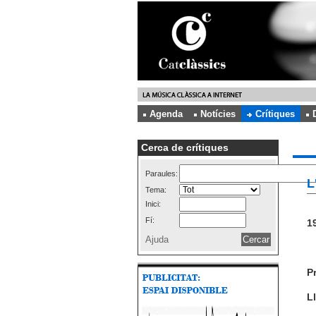
Agenda
Notícies
Crítiques
Cerca de crítiques
Paraules:
L
Tema:
Inici:
Fí:
19
Ajuda
P
Ll