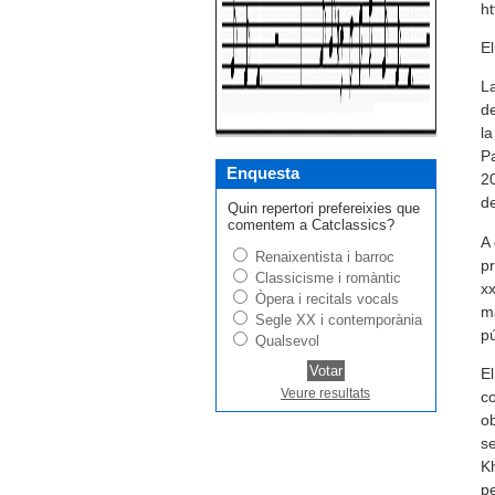
ht
El
La
de
la
Pa
Enquesta
20
de
Quin repertori prefereixies que
comentem a Catclassics?
A 
Renaixentista i barroc
pr
Classicisme i romàntic
xx
Òpera i recitals vocals
ma
Segle XX i contemporània
pú
Qualsevol
El
Veure resultats
co
ob
se
Kh
p