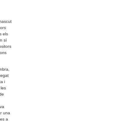
 nascut
tors
s els
m sí
sitors
nons
mbra,
legat
a i
 les
de
 va
ar una
tes a