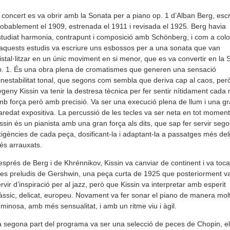
 concert es va obrir amb la Sonata per a piano op. 1 d’Alban Berg, escr
obablement el 1909, estrenada el 1911 i revisada el 1925. Berg havia
tudiat harmonia, contrapunt i composició amb Schönberg, i com a colo
aquests estudis va escriure uns esbossos per a una sonata que van
istal·litzar en un únic moviment en si menor, que es va convertir en la
p. 1. És una obra plena de cromatismes que generen una sensació
inestabilitat tonal, que segons com sembla que deriva cap al caos, per
geny Kissin va tenir la destresa tècnica per fer sentir nítidament cada 
b força però amb precisió. Va ser una execució plena de llum i una g
aredat expositiva. La percussió de les tecles va ser neta en tot moment
ssin és un pianista amb una gran força als dits, que sap fer servir sego
igències de cada peça, dosificant-la i adaptant-la a passatges més del
és arrauxats.
sprés de Berg i de Khrénnikov, Kissin va canviar de continent i va toca
es preludis de Gershwin, una peça curta de 1925 que posteriorment v
rvir d’inspiració per al jazz, però que Kissin va interpretar amb esperit
àssic, delicat, europeu. Novament va fer sonar el piano de manera mol
uminosa, amb més sensualitat, i amb un ritme viu i àgil.
 segona part del programa va ser una selecció de peces de Chopin, el