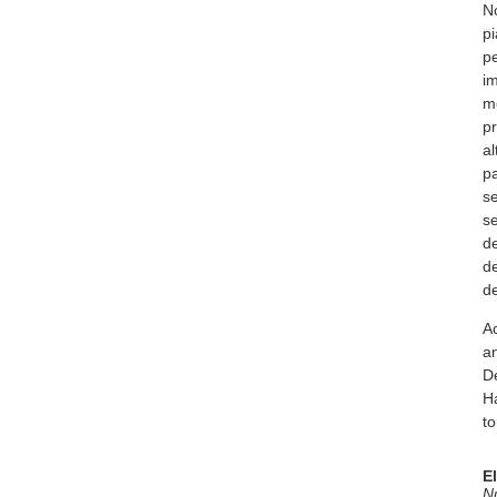
No
pi
pe
im
me
pr
al
pa
se
se
de
de
d
Ac
an
De
Ha
to
E
N