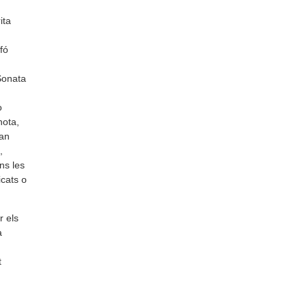
ita
fó
 Sonata
ò
nota,
ran
,
ns les
icats o
r els
a
t