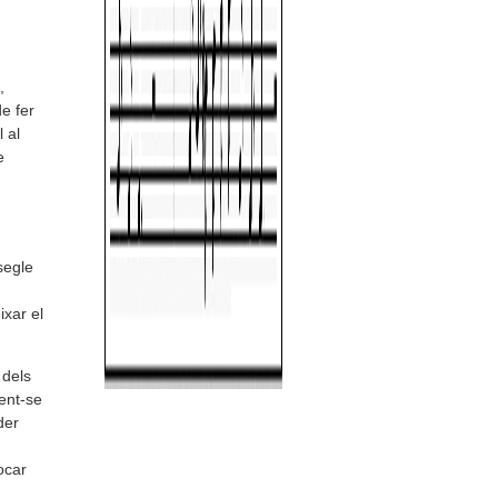
,
e fer
 al
e
segle
ixar el
 dels
lent-se
der
ocar