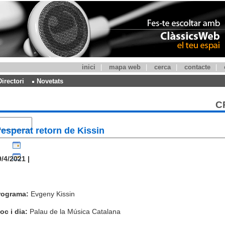
inici
|
mapa web
|
cerca
|
contacte
|
Directori
Novetats
C
'esperat retorn de Kissin
/4/2021 |
rograma:
Evgeny Kissin
oc i dia:
Palau de la Música Catalana