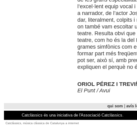
l’excel·lent equip vocal 
a nar­ra­dor, de l’actor 
dar, lite­ral­ment, col­pits
on també vam escol­tar u
tea­tre. Resulta obvi que 
tea­tre, com ho és la del
gra­mes simfònics com el
for­mar part més freqüent­
pot ser, això sí, amb pr
expli­quen el perquè no 
ORIOL PÉREZ I TREV
El Punt / Avui
qui som
|
avís l
Catclàssics és una iniciativa de l'Associació Catclàssics.
Catclàssics, música clàssica de Catalunya a internet