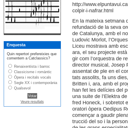
http://www.elpuntavui.cat
colpir-i-nafrar.html
En la mateixa set­mana q
refun­dació de la seva or
de Cata­lu­nya, amb el no
Ludo­vic Mor­lot, l’Orques
Enquesta
Liceu mos­trava amb escre
ara, el seu pro­jecte està 
Quin repertori prefereixies que
gir com l’orques­tra de r
comentem a Catclassics?
direc­tor musi­cal, Josep 
Renaixentista i barroc
assen­tat de ple en el co
Classicisme i romàntic
tats asso­lits, fa uns di
Òpera i recitals vocals
Segle XX i contemporània
Brit­ten i, ara, amb el pro
Qualsevol
han fet les delícies del 
una suite de l’Elek­tra d
fred Honeck, i sobre­tot e
Veure resultats
ora­tori òpera Oedi­pus Re
començar a gau­dir ple­n
trucció del so i la per­so­
de les grans espe­ci­a­li­t