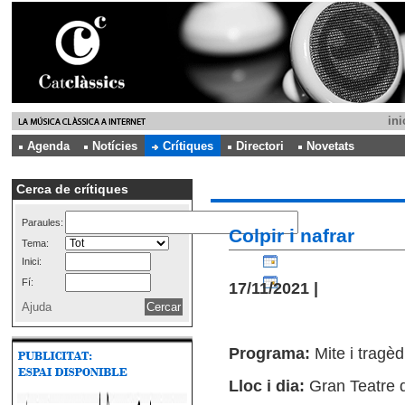
ini
Agenda
Notícies
Crítiques
Directori
Novetats
Cerca de crítiques
Paraules:
Colpir i nafrar
Tema:
Inici:
Fí:
17/11/2021 |
Ajuda
Programa:
Mite i tragèd
Lloc i dia:
Gran Teatre d