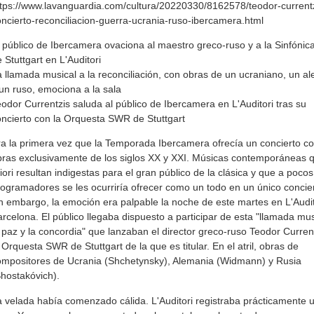
tps://www.lavanguardia.com/cultura/20220330/8162578/teodor-currentz
ncierto-reconciliacion-guerra-ucrania-ruso-ibercamera.html
 público de Ibercamera ovaciona al maestro greco-ruso y a la Sinfóni
 Stuttgart en L'Auditori
 llamada musical a la reconciliación, con obras de un ucraniano, un a
un ruso, emociona a la sala
odor Currentzis saluda al público de Ibercamera en L'Auditori tras su
ncierto con la Orquesta SWR de Stuttgart
a la primera vez que la Temporada Ibercamera ofrecía un concierto c
ras exclusivamente de los siglos XX y XXI. Músicas contemporáneas 
iori resultan indigestas para el gran público de la clásica y que a pocos
ogramadores se les ocurriría ofrecer como un todo en un único concier
n embargo, la emoción era palpable la noche de este martes en L'Audit
rcelona. El público llegaba dispuesto a participar de esta "llamada mus
 paz y la concordia" que lanzaban el director greco-ruso Teodor Current
 Orquesta SWR de Stuttgart de la que es titular. En el atril, obras de
ompositores de Ucrania (Shchetynsky), Alemania (Widmann) y Rusia
hostakóvich).
 velada había comenzado cálida. L'Auditori registraba prácticamente 