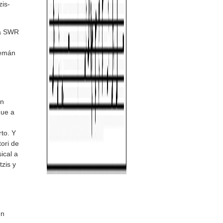
is-
ca SWR
lemán
on
que a
to. Y
ori de
ical a
zis y
un