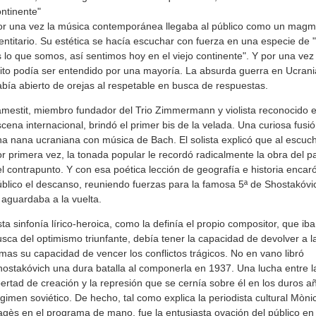
ntinente"
or una vez la música contemporánea llegaba al público como un mag
entitario. Su estética se hacía escuchar con fuerza en una especie de 
 lo que somos, así sentimos hoy en el viejo continente". Y por una vez
ito podía ser entendido por una mayoría. La absurda guerra en Ucrani
bía abierto de orejas al respetable en busca de respuestas.
mestit, miembro fundador del Trio Zimmermann y violista reconocido e
cena internacional, brindó el primer bis de la velada. Una curiosa fusi
a nana ucraniana con música de Bach. El solista explicó que al escuch
r primera vez, la tonada popular le recordó radicalmente la obra del p
l contrapunto. Y con esa poética lección de geografía e historia encaró
blico el descanso, reuniendo fuerzas para la famosa 5ª de Shostakóvi
 aguardaba a la vuelta.
ta sinfonía lírico-heroica, como la definía el propio compositor, que ib
sca del optimismo triunfante, debía tener la capacidad de devolver a l
mas su capacidad de vencer los conflictos trágicos. No en vano libró
ostakóvich una dura batalla al componerla en 1937. Una lucha entre l
bertad de creación y la represión que se cernía sobre él en los duros a
gimen soviético. De hecho, tal como explica la periodista cultural Mòni
gès en el programa de mano, fue la entusiasta ovación del público en