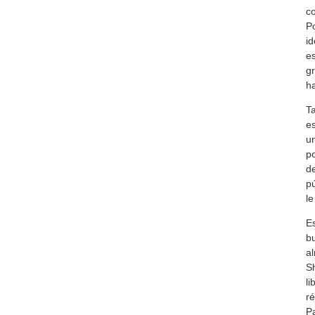
co
P
id
es
gr
ha
Ta
es
un
po
de
pú
le
Es
bu
al
Sh
li
ré
Pa