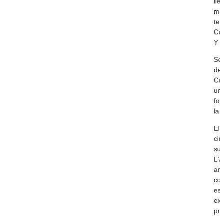
ll
ma
te
Cu
Y 
Se
de
Cu
un
fo
la
El
ci
su
L'
am
co
es
ex
pr