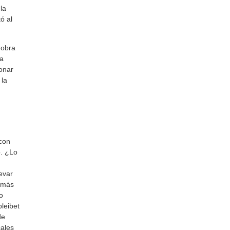
la
ó al
 obra
la
onar
 la
 con
o. ¿Lo
evar
a más
o
leibet
de
cales