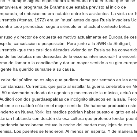
eno. Y aunque alguna espectadora lamentaba en la entrada que no se
ntuviera el programa de Brahms que estaba previsto al inicio de
mporada, el entusiasmo era notable entre los asistentes. La visita de 
rrentzis (Atenas, 1972) era un 'must' antes de que Rusia invadiera Uc
contra todo pronóstico, seguía siéndolo en el actual contexto bélico.
r ruso y director de orquesta es motivo actualmente en Europa de ces
spido, cancelación o posposición. Pero junto a la SWR de Stuttgart,
rrentzis -que tras casi dos décadas viviendo en Rusia se ha convertid
a de las batutas más deseadas de la escena internacional- ha encontr
rma de llamar a la conciliación y dar un mayor sentido a su gira europ
 gente ha querido sumarse a su causa.
 calor del público no es algo que pudiera darse por sentado en las act
rcunstancias. Currentzis, que justo al estallar la guerra celebraba en 
 50 aniversario rodeado de agentes y mecenas de la música, actuó en
Auditori con dos guardaespaldas de incógnito situados en la sala. Pero
biente se caldeó sólo en el mejor sentido. De haberse producido este
ncierto en Nueva York, los medios podrían haber puesto el grito en el c
tarían hablando con desdén de esa cultura que pretende tender puent
periencia barcelonesa estuvo la noche del martes muy lejos de esta
emisa. Los puentes se tendieron. Al menos en espíritu. Y de manera fi