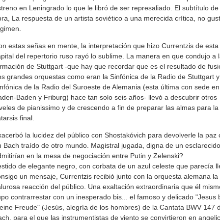
treno en Leningrado lo que le libró de ser represaliado. El subtítulo de 
ra, La respuesta de un artista soviético a una merecida crítica, no gust
égimen.
n estas señas en mente, la interpretación que hizo Currentzis de esta
pital del repertorio ruso rayó lo sublime. La manera en que condujo a 
rmación de Stuttgart -que hay que recordar que es el resultado de fusi
s grandes orquestas como eran la Sinfónica de la Radio de Stuttgart y
nfónica de la Radio del Suroeste de Alemania (esta última con sede en
den-Baden y Friburg) hace tan solo seis años- llevó a descubrir otros
veles de pianissimo y de crescendo a fin de preparar las almas para la
tarsis final.
acerbó la lucidez del público con Shostakóvich para devolverle la paz
 Bach traído de otro mundo. Magistral jugada, digna de un esclarecid
mitirían en la mesa de negociación entre Putin y Zelenski?
stido de elegante negro, con corbata de un azul celeste que parecía ll
nsigo un mensaje, Currentzis recibió junto con la orquesta alemana l
lurosa reacción del público. Una exaltación extraordinaria que él mism
po contrarrestar con un inesperado bis... el famoso y delicado "Jesus b
ine Freude" (Jesús, alegría de los hombres) de la Cantata BWV 147 
ch, para el que las instrumentistas de viento se convirtieron en angeli