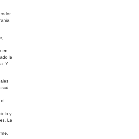
Teodor
rania.
e,
o en
ado la
ea. Y
uales
Moscú
 el
ielo y
es. La
rme.