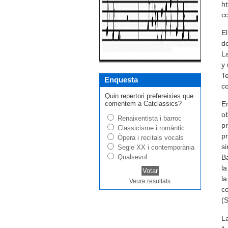
ht
co
El
de
La
y 
Te
Enquesta
co
Quin repertori prefereixies que
comentem a Catclassics?
Er
ob
Renaixentista i barroc
pr
Classicisme i romàntic
pr
Òpera i recitals vocals
si
Segle XX i contemporània
Qualsevol
Ba
la
la
Veure resultats
c
(S
La