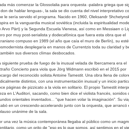
da más comenzar la Glossolalia para orquesta -palabra griega que sig
 don de hablar lenguas-, la sala se dio cuenta del nivel interpretativo co
e le sería servido el programa. Nacido en 1960, Oleksandr Shchetyns
spira en la vanguardia musical soviética (incluida la espiritualidad mod
 Arvo Pärt) y la Segunda Escuela Vienesa, así como en Messiaen o Lig
ro por muy post-serialista y dodecafónica que fuera esta obra que el
raniano compuso en 1989 (el año que caía el muro de Berlín), su esté
smodernista desplegaría en manos de Currentzis toda su claridad y be
también sus diversos clímax desbocados.
 siguiente prueba de fuego de la inusual velada de Ibercamera era el
traño Concierto para viola que Jörg Widmann escribió en el 2015 por
cargo del reconocido solista Antoine Tamestit. Una obra llena de color
dicalmente distintos, con una instrumentación inusual y un inicio particu
ce páginas de pizzicato a la viola en solitario. El propio Tamestit interp
eza en L'Auditori, sacando, como bien dice el violista francés, sonidos 
ndos orientales inventados... "que hacen volar la imaginación". Su via
abó en un crescendo-accelerando junto con la orquesta, que arrancó 
lauso unánime de la sala.
or una vez la música contemporánea llegaba al público como un mag
entitario, como un grito de "eso es lo que somos, así sentimos en el vie