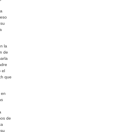
ma
"eso
 su
a
n la
ón de
arla
adre
 el
ch que
a en
as
a
ños de
ca
 su