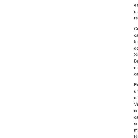
es
ob
r
Co
ca
fo
do
Si
Ba
ni
ca
Ex
un
ad
Ve
co
ca
su
me
Ba