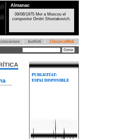
Almanac
concursos
|
butlletí
|
ClàssicsWeb
RÍTICA
na