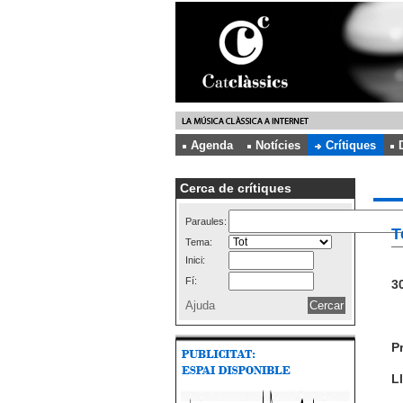
Agenda
Notícies
Crítiques
Cerca de crítiques
Paraules:
T
Tema:
Inici:
Fí:
30
Ajuda
P
Ll