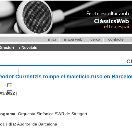
inici
|
mapa web
|
cerca
|
contacte
|
Directori
Novetats
C
eodor Currentzis rompe el maleficio ruso en Barcelo
/3/2022 |
rograma:
Orquesta Sinfónica SWR de Stuttgart
oc i dia:
Auditori de Barcelona