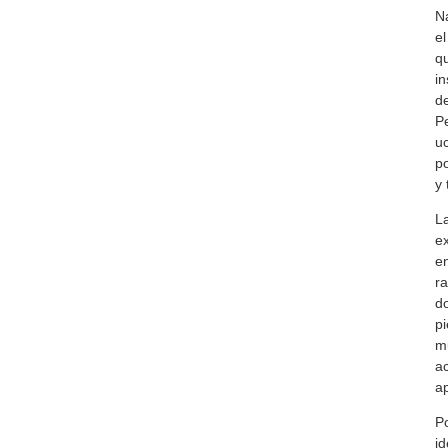
Na
el
qu
in
de
Pe
uc
po
y 
La
ex
en
ra
do
pi
mu
ac
ap
P
id