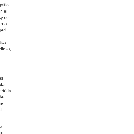
nifica
n el
ky se
erna
eti.
tica
lleza,
es
lar:
retó la
de
je
el
ma
jo