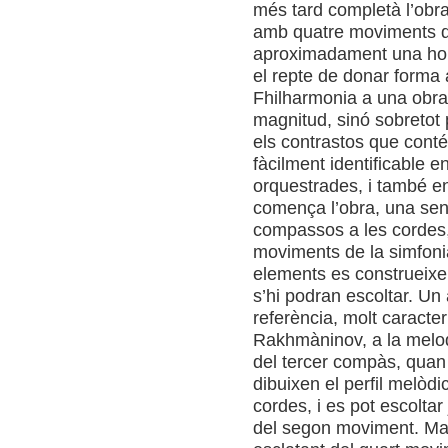
més tard completà l’obra
amb quatre moviments q
aproximadament una hor
el repte de donar forma
Fhilharmonia a una obr
magnitud, sinó sobretot 
els contrastos que conté
fàcilment identificable 
orquestrades, i també en 
comença l’obra, una senz
compassos a les cordes,
moviments de la simfonia
elements es construeixe
s’hi podran escoltar. Un 
referència, molt caracter
Rakhmàninov, a la melodi
del tercer compàs, quan 
dibuixen el perfil melòdic
cordes, i es pot escoltar
del segon moviment. Malgr