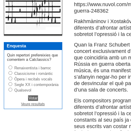
https://www.nuvol.com/
guerra-248362
Rakhmàninov i Xostakóv
diferents d’afrontar artí
sobretot l’opressió i la 
Quan la Franz Schubert
Enquesta
concert exclusivament d
Quin repertori prefereixies que
que coincidiria amb un 
comentem a Catclassics?
Rússia en guerra oberta c
Renaixentista i barroc
música, és una manifesta
Classicisme i romàntic
s’afanyin negar-ho per in
Òpera i recitals vocals
de desvincular el què p
Segle XX i contemporània
d’una sala de concerts.
Qualsevol
Els compositors progra
Veure resultats
diferents d’afrontar artí
sobretot l’opressió i la
constants al seu país ja
seus escrits van costar