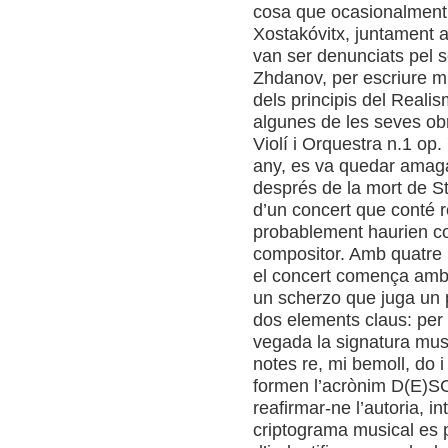
cosa que ocasionalment v
Xostakóvitx, juntament 
van ser denunciats pel s
Zhdanov, per escriure m
dels principis del Real
algunes de les seves obr
Violí i Orquestra n.1 op. 
any, es va quedar amaga
després de la mort de Sta
d’un concert que conté r
probablement haurien com
compositor. Amb quatre m
el concert comença amb u
un scherzo que juga un p
dos elements claus: per
vegada la signatura mus
notes re, mi bemoll, do i
formen l’acrònim D(E)SC
reafirmar-ne l’autoria, i
criptograma musical es 