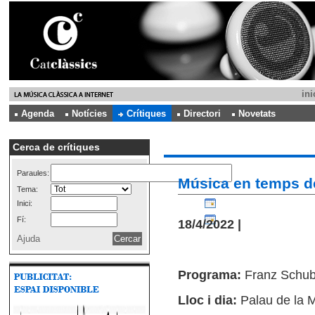
ini
Agenda
Notícies
Crítiques
Directori
Novetats
Cerca de crítiques
Paraules:
Música en temps d
Tema:
Inici:
Fí:
18/4/2022 |
Ajuda
Programa:
Franz Schube
Lloc i dia:
Palau de la 