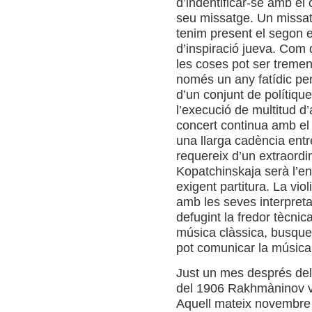
d’indentificar-se amb el 
seu missatge. Un missat
tenim present el segon e
d’inspiració jueva. Com 
les coses pot ser treme
només un any fatídic per
d’un conjunt de polítiqu
l’execució de multitud d’
concert continua amb el 
una llarga cadència ent
requereix d’un extraordin
Kopatchinskaja serà l’en
exigent partitura. La vio
amb les seves interpreta
defugint la fredor tècni
música clàssica, busquen
pot comunicar la música
Just un mes després del
del 1906 Rakhmàninov v
Aquell mateix novembre