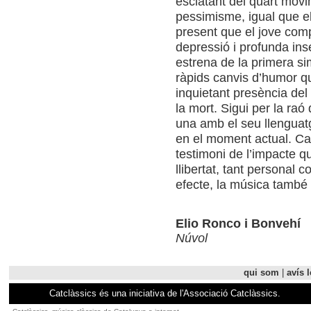
esclatant del quart mov
pessimisme, igual que el
present que el jove comp
depressió i profunda ins
estrena de la primera sim
ràpids canvis d’humor q
inquietant presència del
la mort. Sigui per la ra
una amb el seu llenguatg
en el moment actual. Ca
testimoni de l’impacte qu
llibertat, tant personal 
efecte, la música també 
Elio Ronco i Bonvehí
Núvol
qui som
|
avís l
Catclàssics és una iniciativa de l'Associació Catclàssics.