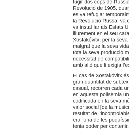
fugir dos cops de Rússi
Revolució de 1905, quan p
es va refugiar temporal
la Revolució Russa, va d
va instal·lar als Estats
lliurement en el seu cara
Xostakóvitx, per la seva
malgrat que la seva vida
tota la seva producció 
necessitat de compatibil
amb allò que li exigia l’e
El cas de Xostakóvitx és
gran quantitat de subtex
casual, recorren cada u
en aquesta polisèmia una
codificada en la seva m
valor social [de la músi
resultat de l’incontrolab
era “una de les poquíssi
tenia poder per contenir,