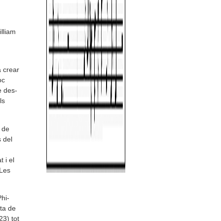
lliam
a crear
oc
e des­
ls
a de
s del
t i el
 Les
hi­
ta de
23) tot