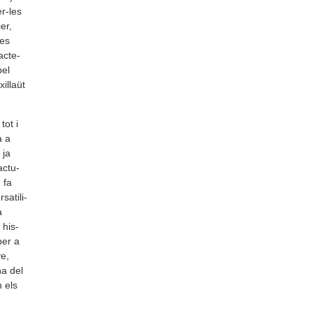
er-les
ier,
ues
c­te­
pel
i­llaüt
tot i
a a
 ja
actu­
 fa
­ti­li­
a
 his­
per a
e,
na del
n els