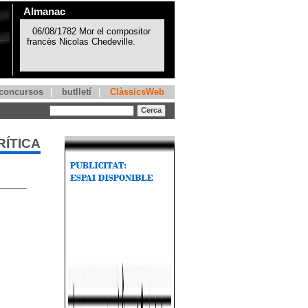
Almanac
concursos
|
butlletí
|
ClàssicsWeb
RÍTICA