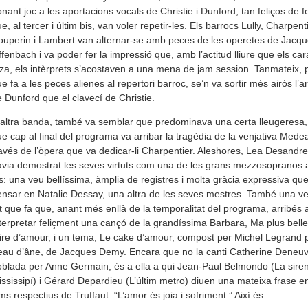
nant joc a les apor­ta­ci­ons vocals de Chris­tie i Dun­ford, tan feliços de f
e, al ter­cer i últim bis, van voler repe­tir-les. Els bar­rocs Lully, Char­pen­t
u­pe­rin i Lam­bert van alter­nar-se amb peces de les ope­re­tes de Jac­q
fen­bach i va poder fer la impressió que, amb l’acti­tud lliure que els cara
tza, els intèrprets s’acos­ta­ven a una mena de jam ses­sion. Tan­ma­teix, 
e fa a les peces ali­e­nes al reper­tori bar­roc, se’n va sor­tir més airós l’arx
 Dun­ford que el cla­vecí de Chris­tie.
altra banda, també va sem­blar que pre­do­mi­nava una certa lleu­ge­resa, 
e cap al final del pro­grama va arri­bar la tragèdia de la ven­ja­tiva Mede
avés de l’òpera que va dedi­car-li Char­pen­tier. Ales­ho­res, Lea Desan­dre
via demos­trat les seves vir­tuts com una de les grans mez­zo­so­pra­nos 
s: una veu bellíssima, àmplia de regis­tres i molta gràcia expres­siva que
n­sar en Nata­lie Des­say, una altra de les seves mes­tres. També una ver­sa
t que fa que, anant més enllà de la tem­po­ra­li­tat del pro­grama, arribés 
ter­pre­tar feliçment una cançó de la grandíssima Bar­bara, Ma plus belle
ire d’amour, i un tema, Le cake d’amour, com­post per Mic­hel Legrand 
au d’âne, de Jac­ques Demy. Encara que no la canti Cat­he­rine Deneuv
blada per Anne Ger­main, és a ella a qui Jean-Paul Bel­mondo (La sire
s­sis­sipí) i Gérard Depar­dieu (L’últim metro) diuen una mateixa frase e
lms res­pec­tius de Truf­faut: “L’amor és joia i sofri­ment.” Així és.