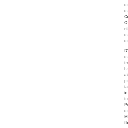
do
qu
Co
Of
ri
qu
de
D’
qu
tr
ha
al
pe
ta
in
to
Pe
do
Mi
fi