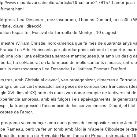
tp://www.elpuntavui.cat/cultura/article/19-cultura/2179157-l-amor-joia-i-
friment.html
tèrprets: Lea Desandre, mezzosoprano; Thomas Dunford, arxillaüt, i Wi
ristie, clave i direcció
ditori Espai Ter, Festival de Torroella de Montgrí, 10 d’agost
 mes­tre William Chris­tie, nord-ame­ricà que fa més de qua­ranta anys v
França Les Arts Flo­ris­sants per abor­dar prin­ci­pal­ment el reper­tori bar­r
b una joia i una deli­ca­desa sem­pre man­tin­gu­des junt amb un desig d
­berta, ha col·labo­rat en la for­mació de molts can­tants i músics, entre e
als la mez­zo­so­prano Lea Desan­dre i el llaütista Tho­mas Dun­ford.
ts tres, amb Chris­tie al cla­vecí, van pro­ta­go­nit­zar, dime­cres a Tor­ro­e­ll
ntgrí, un con­cert enci­sa­dor amb peces de com­po­si­tors fran­ce­sos (de
gle XVII fins al XX) amb els quals van donar compte de la diver­si­tat de
experiència amo­rosa, amb els ful­gors i els apai­va­ga­ments, la gene­ro­si­ta
s­pit, la trans­gressió i l’assumpció de les con­veniències. D’aquí, el títol
cep­tes de l’amor.
 pro­grama va començar amb dues peces del com­po­si­tor bar­roc Jean-P
ppe Rameau, però va fer un tomb amb Moi je m’ape­lle Cibou­lette (extre
bou­lette, ope­reta de Rey­naldo Hahn, l’amic de Proust, estre­nada el 19