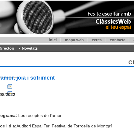
inici
|
mapa web
|
cerca
|
contacte
|
Directori
Novetats
C
'amor, joia i sofriment
/8/2022 |
rograma:
Les receptes de l'amor
oc i dia:
Auditori Espai Ter, Festival de Torroella de Montgrí