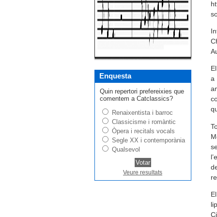
ht
so
In
Ch
Au
El
Enquesta
a 
am
Quin repertori prefereixies que
comentem a Catclassics?
co
qu
Renaixentista i barroc
Classicisme i romàntic
To
Òpera i recitals vocals
Mo
Segle XX i contemporània
se
Qualsevol
l’
de
Veure resultats
re
El
li
Ci