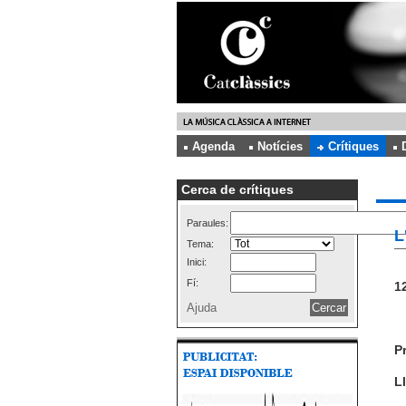
Agenda
Notícies
Crítiques
Cerca de crítiques
Paraules:
L
Tema:
Inici:
Fí:
12
Ajuda
P
Ll