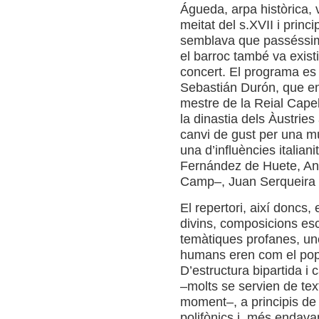
Águeda, arpa històrica, 
meitat del s.XVII i princi
semblava que passéssim 
el barroc també va existi
concert. El programa es
Sebastián Durón, que en
mestre de la Reial Capel
la dinastia dels Àustrie
canvi de gust per una m
una d’influències italian
Fernández de Huete, Anto
Camp–, Juan Serqueira d
El repertori, així doncs
divins, composicions es
temàtiques profanes, unes
humans eren com el pop
D’estructura bipartida i c
–molts se servien de tex
moment–, a principis de
polifònics i, més enda