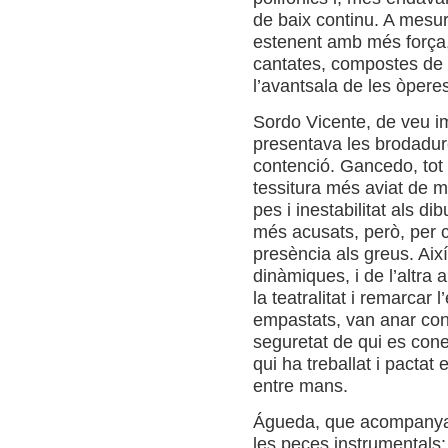
de baix continu. A mesur
estenent amb més força,
cantates, compostes de re
l’avantsala de les òperes
Sordo Vicente, de veu im
presentava les brodadur
contenció. Gancedo, tot i
tessitura més aviat de m
pes i inestabilitat als d
més acusats, però, per co
presència als greus. Aix
dinàmiques, i de l’altra 
la teatralitat i remarcar 
empastats, van anar con
seguretat de qui es con
qui ha treballat i pactat e
entre mans.
Águeda, que acompanyav
les peces instrumentals: