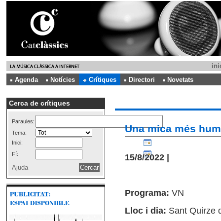
ini
Agenda
Notícies
Crítiques
Directori
Novetats
Cerca de crítiques
Paraules:
Una mica més huma
Tema:
Inici:
Fí:
15/8/2022 |
Ajuda
Programa:
VN
Lloc i dia:
Sant Quirze 