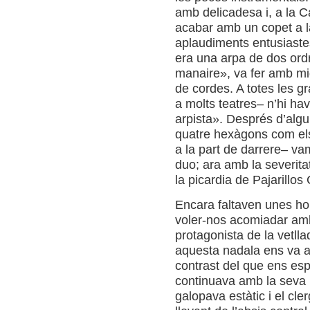
amb delicadesa i, a la 
acabar amb un copet a la
aplaudiments entusiastes
era una arpa de dos ord
manaire», va fer amb mig
de cordes. A totes les g
a molts teatres– n’hi hav
arpista». Després d’algu
quatre hexàgons com els 
a la part de darrere– vam
duo; ara amb la severit
la picardia de Pajarillos
Encara faltaven unes hor
voler-nos acomiadar am
protagonista de la vetlla
aquesta nadala ens va ar
contrast del que ens esp
continuava amb la seva 
galopava estàtic i el cl