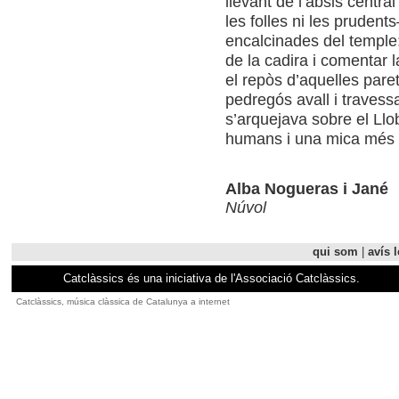
llevant de l’absis centra
les folles ni les prudent
encalcinades del temple
de la cadira i comentar 
el repòs d’aquelles pare
pedregós avall i travess
s’arquejava sobre el Llo
humans i una mica més 
Alba Nogueras i Jané
Núvol
qui som
|
avís l
Catclàssics és una iniciativa de l'Associació Catclàssics.
Catclàssics, música clàssica de Catalunya a internet