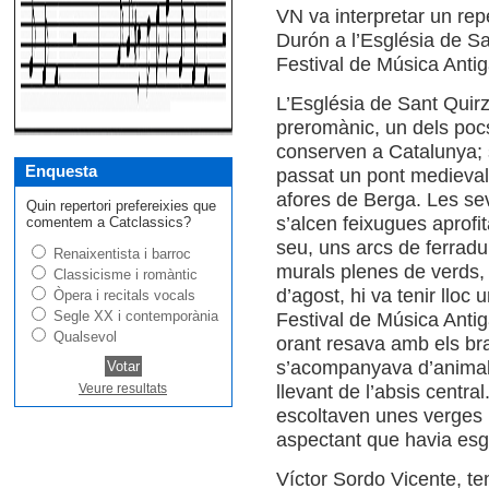
VN va interpretar un rep
Durón a l’Església de Sa
Festival de Música Antig
L’Església de Sant Quirz
preromànic, un dels pocs
conserven a Catalunya; 
Enquesta
passat un pont medieval 
afores de Berga. Les se
Quin repertori prefereixies que
s’alcen feixugues aprofit
comentem a Catclassics?
seu, uns arcs de ferrad
Renaixentista i barroc
murals plenes de verds, 
Classicisme i romàntic
d’agost, hi va tenir lloc
Òpera i recitals vocals
Segle XX i contemporània
Festival de Música Antig
Qualsevol
orant resava amb els br
s’acompanyava d’animals
llevant de l’absis centr
Veure resultats
escoltaven unes verges pr
aspectant que havia esgo
Víctor Sordo Vicente, te