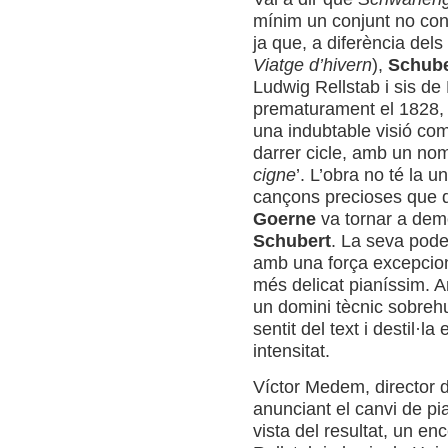
mínim un conjunt no conc
ja que, a diferència dels
Viatge d’hivern
),
Schub
Ludwig Rellstab i sis de
prematurament el 1828, 
una indubtable visió com
darrer cicle, amb un nom
cigne
’. L’obra no té la u
cançons precioses que des
Goerne
va tornar a demo
Schubert
. La seva pode
amb una força excepcional
més delicat pianíssim. 
un domini tècnic sobreh
sentit del text i destil·l
intensitat.
Víctor Medem, director d
anunciant el canvi de pia
vista del resultat, un enc