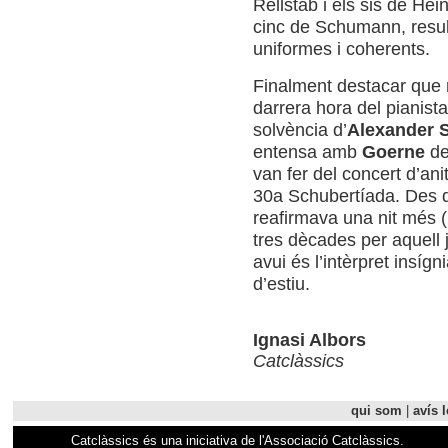
Rellstab i els sis de Hein
cinc de Schumann, result
uniformes i coherents.
Finalment destacar que n
darrera hora del pianist
solvència d’
Alexander 
entensa amb
Goerne
de
van fer del concert d’an
30a Schubertíada. Des de
reafirmava una nit més (i
tres dècades per aquell 
avui és l’intèrpret insígn
d’estiu.
Ignasi Albors
Catclàssics
qui som
|
avís l
Catclàssics és una iniciativa de l'Associació Catclàssics.