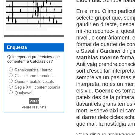
Lloc i dia:
Schubertíad
En el meu Olimp particula
selecte grupet que, semp
gaudir en directe, despe
mi -ho reconec- al qüest
nivell, o contràriament,
format de quartet de cor
Enquesta
o Savall i Gardiner diri
Quin repertori prefereixies que
Matthias Goerne
forma 
comentem a Catclassics?
Anit vaig prendre consciè
Renaixentista i barroc
sort d’escoltar interpre
Classicisme i romàntic
sempre va un pas més en
Òpera i recitals vocals
interpreta, no és un me
Segle XX i contemporània
els viu.
Goerne
es torna
Qualsevol
pateix des de la primera
davant els grans temes vi
Veure resultats
mort. Esdevé així el ca
el darrer dels cicles sc
que mai, la nostàlgia a
Val a dir que
Schwanen