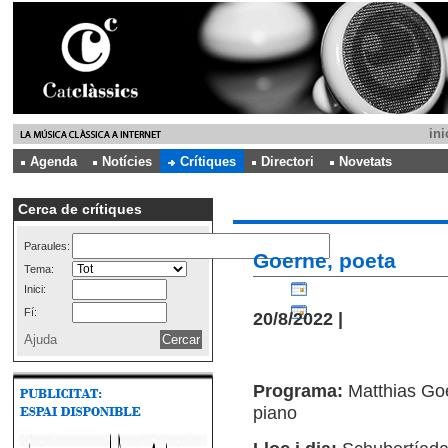
ini
Agenda
Notícies
Crítiques
Directori
Novetats
Cerca de crítiques
Paraules:
Goerne, poeta
Tema:
Inici:
Fí:
20/8/2022 |
Ajuda
Programa:
Matthias Goe
piano