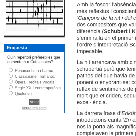
Amb la foscor l’absència
més reflexius i conscien
‘
Cançons de la nit i del 
dos compositors que va
diferència (
Schubert
i
K
s’enmiralla en el primer 
l’ordre d’interpretació Sc
Enquesta
Impecable.
Quin repertori prefereixies que
La nit arrencava amb cinc
comentem a Catclassics?
schubertià però que teni
Renaixentista i barroc
pathos del que havia de v
Classicisme i romàntic
ponent o enyorant-se; c
Òpera i recitals vocals
Segle XX i contemporània
reflex de sentiments de p
Qualsevol
mort que et criden, sedu
excel·lència.
Veure resultats
La darrera frase d’
Erlkö
introductoris canta ‘
En e
nos la porta als magnífi
completaven la primera 