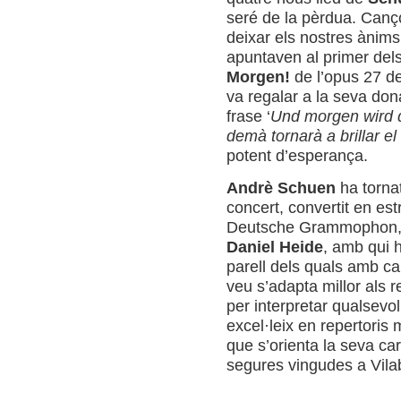
seré de la pèrdua. Canç
deixar els nostres ànims
apuntaven al primer dels
Morgen!
de l’opus 27 d
va regalar a la seva don
frase ‘
Und morgen wird 
demà tornarà a brillar el 
potent d’esperança.
Andrè Schuen
ha tornat
concert, convertit en est
Deutsche Grammophon, al
Daniel Heide
, amb qui h
parell dels quals amb c
veu s’adapta millor als re
per interpretar qualsevo
excel·leix en repertori
que s’orienta la seva ca
segures vingudes a Vila