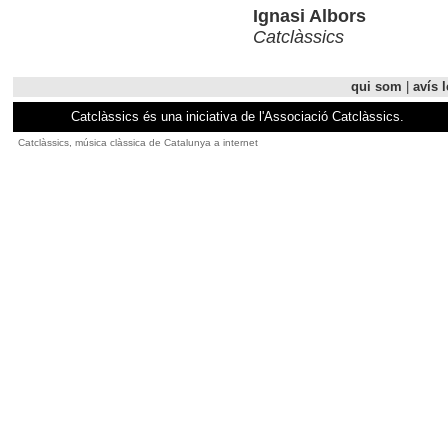
Ignasi Albors
Catclàssics
qui som
|
avís l
Catclàssics és una iniciativa de l'Associació Catclàssics.
Catclàssics, música clàssica de Catalunya a internet