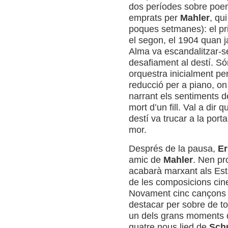
dos períodes sobre po
emprats per
Mahler
, qu
poques setmanes): el pri
el segon, el 1904 quan j
Alma va escandalitzar-s
desafiament al destí. S
orquestra inicialment pe
reducció per a piano, o
narrant els sentiments de
mort d’un fill. Val a dir q
destí va trucar a la port
mor.
Després de la pausa,
Er
amic de
Mahler
. Nen pr
acabarà marxant als Est
de les composicions cin
Novament cinc cançons 
destacar per sobre de to
un dels grans moments d
quatre nous lied de
Sch