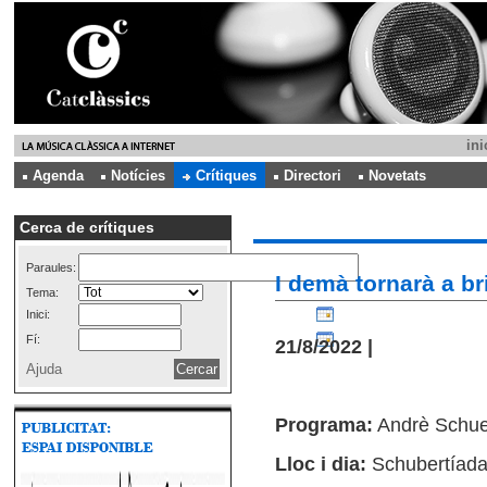
ini
Agenda
Notícies
Crítiques
Directori
Novetats
Cerca de crítiques
Paraules:
I demà tornarà a bri
Tema:
Inici:
Fí:
21/8/2022 |
Ajuda
Programa:
Andrè Schuen
Lloc i dia:
Schubertíad