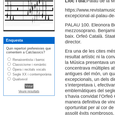
Lloc i dia:
Palau de la M
https://www.revistamusic
excepcional-al-palau-de
PALAU 100. Eleonora Bur
mezzosoprano. Benjamin 
baix. Orfeó Català. Staa
Enquesta
director.
Quin repertori prefereixies que
Era una de les cites més
comentem a Catclassics?
resultat artístic ni la c
Renaixentista i barroc
la Música presentava un 
Classicisme i romàntic
concentrava múltiples at
Òpera i recitals vocals
antigues del món, un qua
Segle XX i contemporània
excepcionals, un dels di
Qualsevol
s’interpretava i, efectiv
emblemàtiques del segle
Veure resultats
s’havia convidat l’Orfeó 
manera definitiva de vin
oportunitat per al cor d
assolit èxits nombrosos.