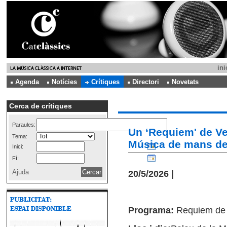
ini
Agenda
Notícies
Crítiques
Directori
Novetats
Cerca de crítiques
Paraules:
Un ‘Requiem' de Ve
Tema:
Música de mans de 
Inici:
Fí:
Ajuda
20/5/2026 |
Programa:
Requiem de 