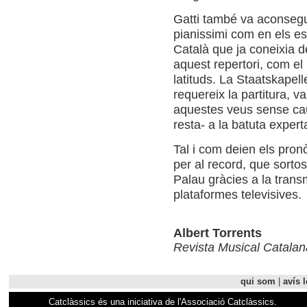
Gatti també va aconsegu
pianissimi com en els e
Català que ja coneixia d
aquest repertori, com el
latituds. La Staatskape
requereix la partitura, 
aquestes veus sense cau
resta- a la batuta expert
Tal i com deien els pron
per al record, que sorto
Palau gràcies a la trans
plataformes televisives.
Albert Torrents
Revista Musical Catalan
qui som
|
avís l
Catclàssics és una iniciativa de l'Associació Catclàssics.