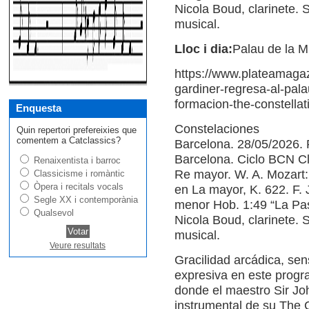
Nicola Boud, clarinete. S
musical.
Lloc i dia:
Palau de la M
https://www.plateamagazi
gardiner-regresa-al-pal
formacion-the-constellat
Enquesta
Constelaciones
Quin repertori prefereixies que
comentem a Catclassics?
Barcelona. 28/05/2026. 
Barcelona. Ciclo BCN Clà
Renaixentista i barroc
Re mayor. W. A. Mozart: 
Classicisme i romàntic
Òpera i recitals vocals
en La mayor, K. 622. F.
Segle XX i contemporània
menor Hob. 1:49 “La Pas
Qualsevol
Nicola Boud, clarinete. S
musical.
Veure resultats
Gracilidad arcádica, se
expresiva en este progr
donde el maestro Sir Joh
instrumental de su The C