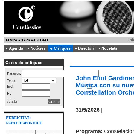
ini
Agenda
Notícies
Crítiques
Directori
Novetats
Cerca de crítiques
Paraules:
John Eliot Gardiner
Tema:
Música con su nue
Inici:
Constellation Orch
Fí:
Ajuda
31/5/2026 |
Programa:
Constelacion