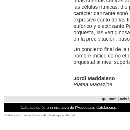
unas cuerdas contrastad
las células rítmicas, di
carácter danzante sonó a
expresivo canto de las t
eufórico y electrizante P
orquesta, las vertiginos
en la precipitación, puso
Un concierto final de la
nombre mítico como el 
orquestal al nivel super
Jordi Maddaleno
Platea Magazine
qui som
|
avís l
Catclàssics és una iniciativa de l'Associació Catclàssics.
Catclàssics, música clàssica de Catalunya a internet