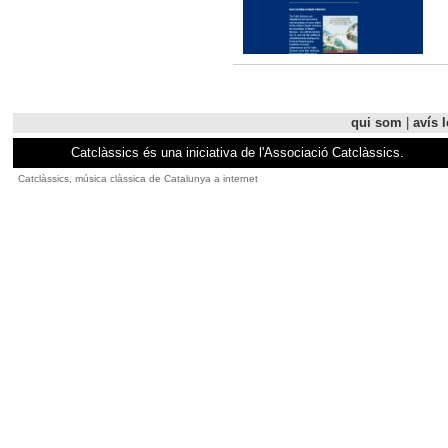
qui som
|
avís l
Catclàssics és una iniciativa de l'Associació Catclàssics.
Catclàssics, música clàssica de Catalunya a internet