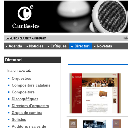
ini
Agenda
Notícies
Crítiques
Directori
Novetats
Directori
Tria un apartat:
Orquestres
Compositors catalans
Compositors
Discogràfiques
Directors d'orquestra
Grups de cambra
Solistes
Auditoris i sales de