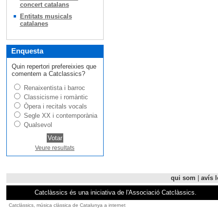
concert catalans
Entitats musicals
catalanes
Enquesta
Quin repertori prefereixies que
comentem a Catclassics?
Renaixentista i barroc
Classicisme i romàntic
Òpera i recitals vocals
Segle XX i contemporània
Qualsevol
Veure resultats
qui som
|
avís l
Catclàssics és una iniciativa de l'Associació Catclàssics.
Catclàssics, música clàssica de Catalunya a internet