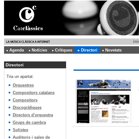
ini
Agenda
Notícies
Crítiques
Directori
Novetats
Directori
Tria un apartat:
Orquestres
Compositors catalans
Compositors
Discogràfiques
Directors d'orquestra
Grups de cambra
Solistes
Auditoris i sales de