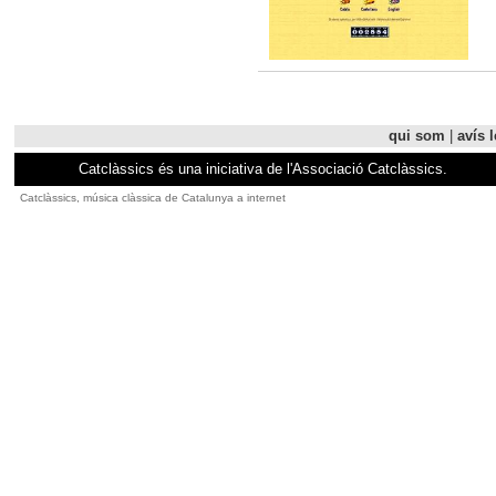
qui som
|
avís l
Catclàssics és una iniciativa de l'Associació Catclàssics.
Catclàssics, música clàssica de Catalunya a internet