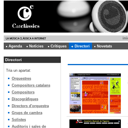
ini
Agenda
Notícies
Crítiques
Directori
Novetats
Directori
Tria un apartat:
Orquestres
Compositors catalans
Compositors
Discogràfiques
Directors d'orquestra
Grups de cambra
Solistes
Auditoris i sales de