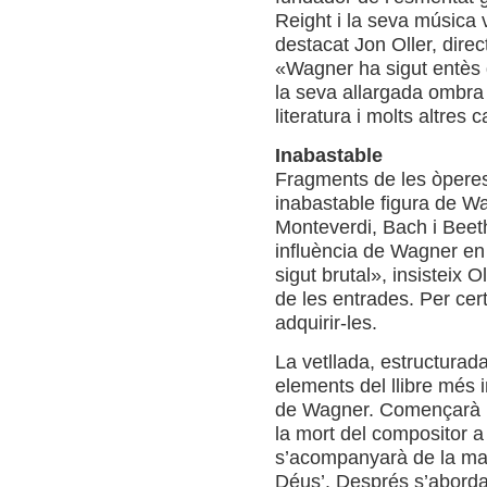
Reight i la seva música 
destacat Jon Oller, dire
«Wagner ha sigut entès 
la seva allargada ombra ha
literatura i molts altres
Inabastable
Fragments de les òperes 
inabastable figura de W
Monteverdi, Bach i Beet
influència de Wagner en el
sigut brutal», insisteix 
de les entrades. Per cert
adquirir-les.
La vetllada, estructurada
elements del llibre més 
de Wagner. Començarà r
la mort del compositor a
s’acompanyarà de la mar
Déus’. Després s’aborda