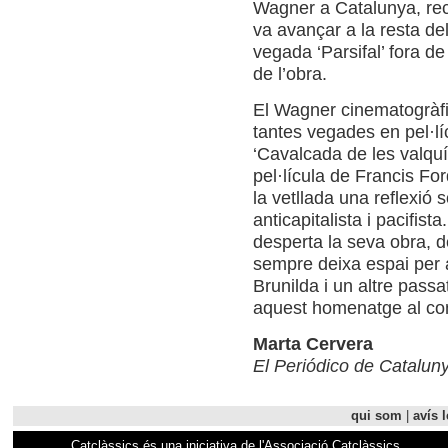
Wagner a Catalunya, rec
va avançar a la resta de
vegada ‘Parsifal’ fora de
de l’obra.
El Wagner cinematogràfic,
tantes vegades en pel·líc
‘Cavalcada de les valquí
pel·lícula de Francis Fo
la vetllada una reflexió 
anticapitalista i pacifist
desperta la seva obra, d
sempre deixa espai per 
Brunilda i un altre pass
aquest homenatge al co
Marta Cervera
El Periódico de Catalun
qui som
|
avís l
Catclàssics és una iniciativa de l'Associació Catclàssics.