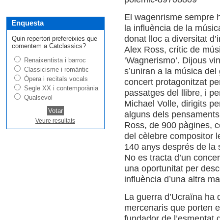
El wagenrisme sempre ha
Enquesta
la influència de la mús
donat lloc a diversitat d
Quin repertori prefereixies que
comentem a Catclassics?
Alex Ross, crític de mús
‘Wagnerismo’. Dijous vin
Renaixentista i barroc
Classicisme i romàntic
s’uniran a la música de
Òpera i recitals vocals
concert protagonitzat per
Segle XX i contemporània
passatges del llibre, i pe
Qualsevol
Michael Volle, dirigits p
alguns dels pensaments q
Veure resultats
Ross, de 900 pàgines, co
del cèlebre compositor l
140 anys després de la 
No es tracta d’un concer
una oportunitat per desc
influència d’una altra m
La guerra d’Ucraïna ha 
mercenaris que porten e
fundador de l’esmentat 