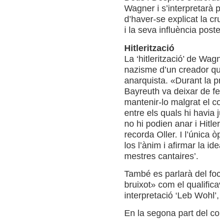
Wagner i s’interpretarà p
d’haver-se explicat la cr
i la seva influència post
Hitlerització
La ‘hitlerització’ de Wag
nazisme d’un creador qu
anarquista. «Durant la p
Bayreuth va deixar de fer
mantenir-lo malgrat el co
entre els quals hi havia
no hi podien anar i Hitler
recorda Oller. I l’única 
los l’ànim i afirmar la ide
mestres cantaires’.
També es parlarà del foc
bruixot» com el qualific
interpretació ‘Leb Wohl’,
En la segona part del con