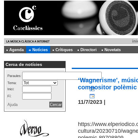
ini
Agenda
Notícies
Crítiques
Directori
Novetats
Cerca de notícies
Paraules:
‘Wagnerisme', músic
Tema:
compositor polèmic
Inici:
Fí:
11/7/2023 |
Ajuda
https://www.elperiodico.c
cultura/20230710/wagne
polemic-89708809