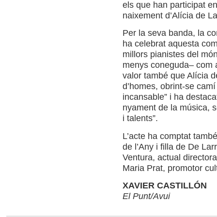
els que han par­ti­ci­pat e
nai­xe­ment d’Alícia de La
Per la seva banda, la con­
ha cele­brat aquesta com
millors pia­nis­tes del mó
menys cone­guda– com a c
valor també que Alícia d
d’homes, obrint-se camí 
incan­sa­ble” i ha des­ta­
nya­ment de la música, se
i talents”.
L’acte ha comp­tat també 
de l’Any i filla de De Lar­
Ven­tura, actual direc­to
Maria Prat, pro­mo­tor cul­t
XAVIER CASTILLÓN
El Punt/Avui