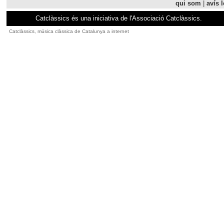
qui som
|
avís l
Catclàssics és una iniciativa de l'Associació Catclàssics.
Catclàssics, música clàssica de Catalunya a internet