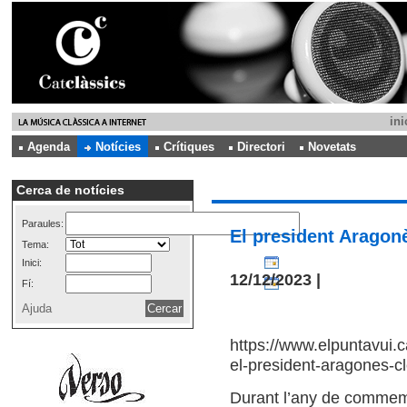
ini
Agenda
Notícies
Crítiques
Directori
Novetats
Cerca de notícies
Paraules:
El president Aragonè
Tema:
Inici:
12/12/2023 |
Fí:
Ajuda
https://www.elpuntavui.c
el-president-aragones-cl
Durant l’any de commemo