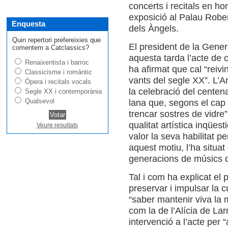
concerts i recitals en ho
exposició al Palau Rober
Enquesta
dels Àngels.
Quin repertori prefereixies que
El pre­si­dent de la Gene­
comentem a Catclassics?
aquesta tarda l’acte de c
Renaixentista i barroc
ha afir­mat que cal “rei­vi
Classicisme i romàntic
vants del segle XX”. L’An
Òpera i recitals vocals
la cele­bració del cen­te­n
Segle XX i contemporània
Qualsevol
lana que, segons el cap de 
tren­car sos­tres de vidre”
qua­li­tat artística inqüest
Veure resultats
valor la seva habi­li­tat pe
aquest motiu, l’ha situat
gene­ra­ci­ons de músics 
Tal i com ha expli­cat el pr
pre­ser­var i impul­sar la c
“saber man­te­nir viva la 
com la de l’Alícia de Lar­
inter­venció a l’acte per “