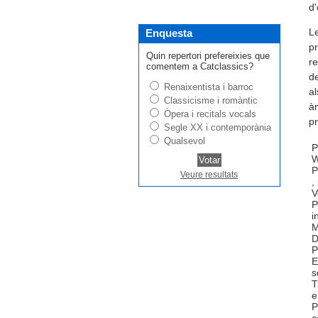
d'
Le
Enquesta
pr
Quin repertori prefereixies que
re
comentem a Catclassics?
de
Renaixentista i barroc
al
Classicisme i romàntic
àm
Òpera i recitals vocals
pr
Segle XX i contemporània
Qualsevol
P
W
P
Veure resultats
,
V
P
i
M
D
P
E
s
T
e
P