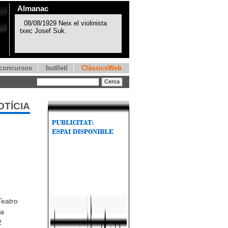
Almanac
concursos
|
butlletí
|
ClàssicsWeb
OTÍCIA
Teatro
la
2