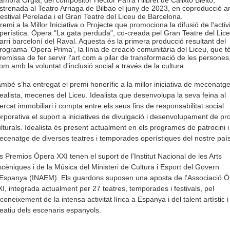
ambra Orgia, del compositor Hèctor Parra i llibret de Calixto Bieito,
strenada al Teatro Arriaga de Bilbao el juny de 2023, en coproducció a
estival Perelada i el Gran Teatre del Liceu de Barcelona.
remi a la Millor Iniciativa o Projecte que promociona la difusió de l'activi
perística. Òpera "La gata perduda", co-creada pel Gran Teatre del Liceu
arri barceloní del Raval. Aquesta és la primera producció resultant del
rograma 'Opera Prima', la línia de creació comunitària del Liceu, que té
remissa de fer servir l'art com a pilar de transformació de les persones,
om amb la voluntat d'inclusió social a través de la cultura.
mbé s’ha entregat el premi honorífic a la millor iniciativa de mecenatg
ealista, mecenes del Liceu. Idealista que desenvolupa la seva feina al
rcat immobiliari i compta entre els seus fins de responsabilitat social
rporativa el suport a iniciatives de divulgació i desenvolupament de pr
lturals. Idealista és present actualment en els programes de patrocini i
cenatge de diversos teatres i temporades operístiques del nostre país
s Premios Ópera XXI tenen el suport de l'Institut Nacional de les Arts
cèniques i de la Música del Ministeri de Cultura i Esport del Govern
'Espanya (INAEM). Els guardons suposen una aposta de l'Associació 
I, integrada actualment per 27 teatres, temporades i festivals, pel
coneixement de la intensa activitat lírica a Espanya i del talent artístic i
eatiu dels escenaris espanyols.