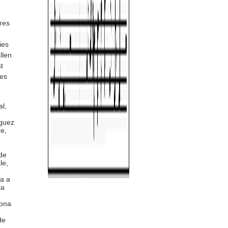
res
ies
llen
t
ves
al,
íguez
re,
de
le,
ca a
la
lona
de