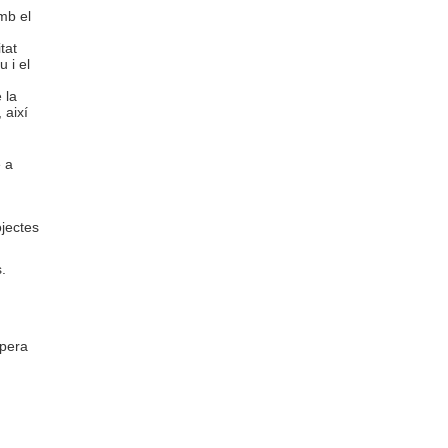
mb el
tat
 i el
 la
 així
e a
ojectes
.
Ópera