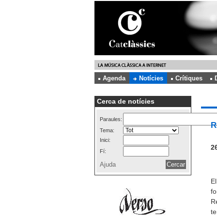
Agenda
Notícies
Crítiques
Cerca de notícies
Paraules:
R
Tema:
Inici:
26
Fí:
Ajuda
El
fo
Re
te