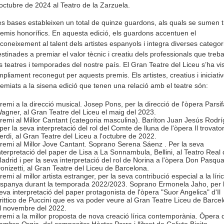
octubre de 2024 al Teatro de la Zarzuela.
s bases estableixen un total de quinze guardons, als quals se sumen t
emis honorífics. En aquesta edició, els guardons accentuen el
coneixement al talent dels artistes espanyols i integra diverses categor
stinades a premiar el valor tècnic i creatiu dels professionals que treba
s teatres i temporades del nostre país. El Gran Teatre del Liceu s’ha vis
pliament reconegut per aquests premis. Els artistes, creatius i iniciati
emiats a la sisena edició que tenen una relació amb el teatre són:
remi a la direcció musical. Josep Pons, per la direcció de l'òpera Parsif
agner, al Gran Teatre del Liceu el maig del 2023.
remi al Millor Cantant (categoria masculina). Baríton Juan Jesús Rodr
 per la seva interpretació del rol del Comte de lluna de l'òpera Il trovato
erdi, al Gran Teatre del Liceu a l'octubre de 2022.
remi al Millor Jove Cantant. Soprano Serena Sáenz . Per la seva
nterpretació del paper de Lisa a La Sonnambula, Bellini, al Teatro Real 
adrid i per la seva interpretació del rol de Norina a l'òpera Don Pasqua
onizetti, al Gran Teatre del Liceu de Barcelona.
remi al millor artista estranger, per la seva contribució especial a la líri
spanya durant la temporada 2022/2023. Soprano Ermonela Jaho, per 
eva interpretació del paper protagonista de l'òpera "Suor Angelica" d'Il
rittico de Puccini que es va poder veure al Gran Teatre Liceu de Barce
l novembre del 2022.
remi a la millor proposta de nova creació lírica contemporània. Òpera 