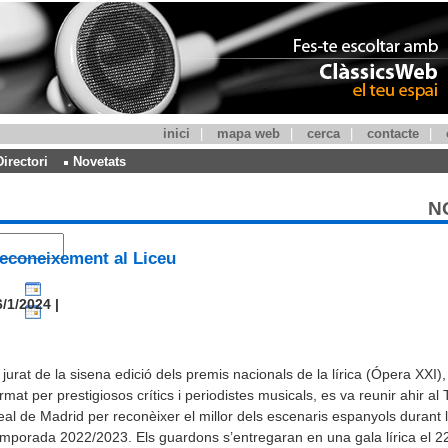
inici
|
mapa web
|
cerca
|
contacte
|
Directori
Novetats
N
econeixement al Liceu
/1/2024 |
 jurat de la sisena edició dels premis nacionals de la lírica (Ópera XXI),
rmat per prestigiosos crítics i periodistes musicals, es va reunir ahir al 
al de Madrid per reconèixer el millor dels escenaris espanyols durant 
mporada 2022/2023. Els guardons s’entregaran en una gala lírica el 2