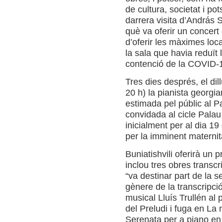
de cultura, societat i pot
darrera visita d’András S
què va oferir un concert 
d’oferir les màximes loca
la sala que havia reduït
contenció de la COVID-
Tres dies després, el di
20 h) la pianista georgia
estimada pel públic al P
convidada al cicle Pala
inicialment per al dia 19
per la imminent maternitat
Buniatishvili oferirà un p
inclou tres obres transcr
“va destinar part de la 
gènere de la transcripció
musical Lluís Trullén al
del Preludi i fuga en La
Serenata per a piano en 