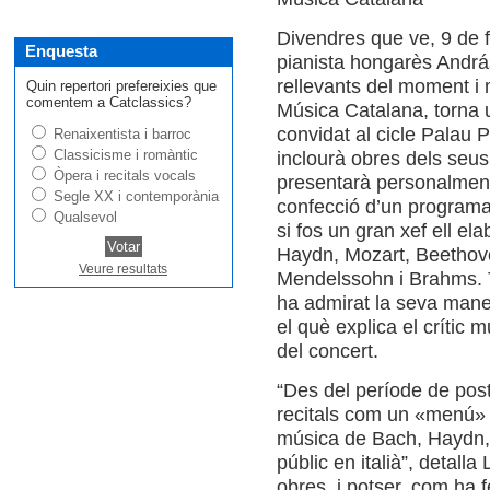
Divendres que ve, 9 de f
Enquesta
pianista hongarès András
rellevants del moment i m
Quin repertori prefereixies que
comentem a Catclassics?
Música Catalana, torna 
convidat al cicle Palau P
Renaixentista i barroc
Classicisme i romàntic
inclourà obres dels seus
Òpera i recitals vocals
presentarà personalment 
Segle XX i contemporània
confecció d’un programa
Qualsevol
si fos un gran xef ell e
Haydn, Mozart, Beethov
Veure resultats
Mendelssohn i Brahms.
ha admirat la seva mane
el què explica el crític 
del concert.
“Des del període de pos
recitals com un «menú» s
música de Bach, Haydn, M
públic en italià”, detalla 
obres, i potser, com ha fe