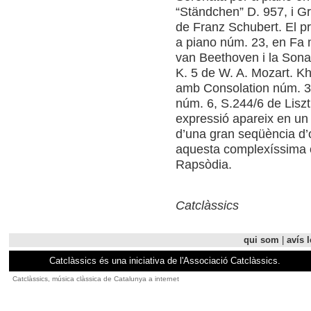
“Ständchen” D. 957, i G
de Franz Schubert. El p
a piano núm. 23, en Fa 
van Beethoven i la Sona
K. 5 de W. A. Mozart. Kh
amb Consolation núm. 3,
núm. 6, S.244/6 de Liszt
expressió apareix en un 
d’una gran seqüència d’o
aquesta complexíssima ob
Rapsòdia.
Catclàssics
qui som
|
avís l
Catclàssics és una iniciativa de l'Associació Catclàssics.
Catclàssics, música clàssica de Catalunya a internet