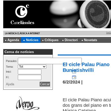
ini
Agenda
Notícies
Crítiques
Directori
Novetats
Cerca de notícies
Paraules:
El cicle Palau Piano 
Tema:
Buniatishvilli
Inici:
Fí:
6/2/2024 |
Ajuda
El cicle Palau Piano acull
dos grans del piano en tr
Música Catalana