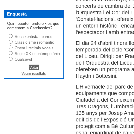
concerts de cambra del 
l'Orquestra i el Cor del L
Enquesta
'Constel·lacions', ofere
Quin repertori prefereixies que
un entorn històric i enca
comentem a Catclassics?
l'espectador i amb entra
Renaixentista i barroc
Classicisme i romàntic
El dia 24 d’abril tindrà ll
Òpera i recitals vocals
temporada del cicle ‘Cons
Segle XX i contemporània
del Liceu. Dirigit per Fr
Qualsevol
de l’Orquestra del Liceu
ofereixen un programa 
Veure resultats
Haydn i Bottesini.
L’Hivernacle del parc de 
equipaments que componen
Ciutadella del Coneixem
Tres Dragons, l’Umbracle
135 anys per Josep Amar
edificis de l’Exposició Un
protegit com a Bé Cultur
espai enjardinat de caire