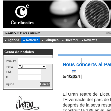
ini
Agenda
Notícies
Crítiques
Directori
Novetats
Cerca de notícies
Paraules:
Nous concerts al Par
Tema:
Inici:
5/4/2024 |
Fí:
Ajuda
El Gran Teatre del Liceu
l'Hivernacle del parc de 
després de la seva rest
construït fa 135 anys, és