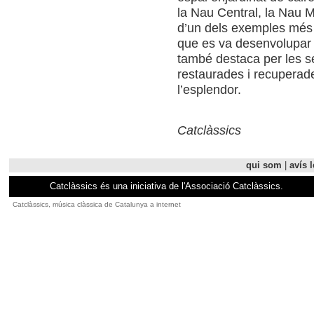
la Nau Central, la Nau M
d’un dels exemples més d
que es va desenvolupar a
també destaca per les s
restaurades i recuperade
l’esplendor.
Catclàssics
qui som
|
avís l
Catclàssics és una iniciativa de l'Associació Catclàssics.
Catclàssics, música clàssica de Catalunya a internet