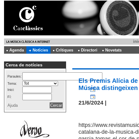
ini
Agenda
Notícies
Crítiques
Directori
Novetats
Cerca de notícies
Paraules:
Els Premis Alícia de
Tema:
Música distingeixen
Inici:
Fí:
21/6/2024 |
Ajuda
https://www.revistamusic
catalana-de-la-musica-di
garcia-tomas-el-cor-de-no