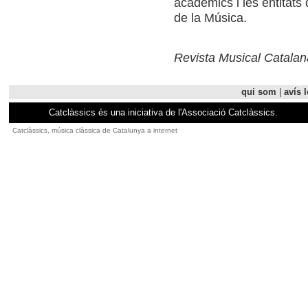
acadèmics i les entitat
de la Música.
Revista Musical Catalan
qui som
|
avís l
Catclàssics és una iniciativa de l'Associació Catclàssics.
Catclàssics, música clàssica de Catalunya a internet