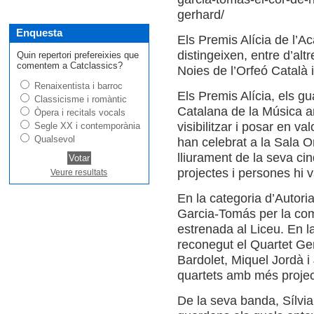
gerhard/
Enquesta
Els Premis Alícia de l’
distingeixen, entre d’al
Quin repertori prefereixies que
comentem a Catclassics?
Noies de l’Orfeó Català 
Renaixentista i barroc
Els Premis Alícia, els g
Classicisme i romàntic
Catalana de la Música a
Òpera i recitals vocals
visibilitzar i posar en va
Segle XX i contemporània
Qualsevol
han celebrat a la Sala Or
lliurament de la seva ci
projectes i persones hi 
Veure resultats
En la categoria d’Autoria
Garcia-Tomás per la comp
estrenada al Liceu. En la
reconegut el Quartet Ger
Bardolet, Miquel Jordà i 
quartets amb més projec
De la seva banda, Sílvia