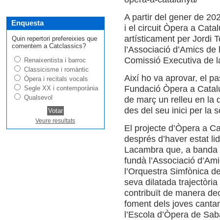
A partir del gener de 2
Enquesta
i el circuit Òpera a Cata
artísticament per Jordi T
Quin repertori prefereixies que
comentem a Catclassics?
l’Associació d’Amics de
Comissió Executiva de l
Renaixentista i barroc
Classicisme i romàntic
Així ho va aprovar, el p
Òpera i recitals vocals
Fundació Òpera a Catal
Segle XX i contemporània
Qualsevol
de març un relleu en la di
des del seu inici per la
Veure resultats
El projecte d’Òpera a Ca
després d’haver estat lid
Lacambra que, a banda d
fundà l’Associació d’Ami
l’Orquestra Simfònica del
seva dilatada trajectòr
contribuït de manera decis
foment dels joves canta
l’Escola d’Òpera de Saba