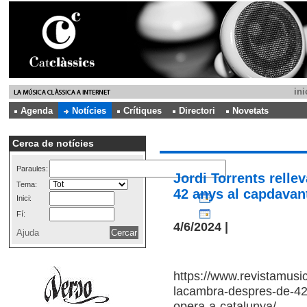
ini
Agenda
Notícies
Crítiques
Directori
Novetats
Cerca de notícies
Paraules:
Jordi Torrents rell
Tema:
42 anys al capdavan
Inici:
Fí:
4/6/2024 |
Ajuda
https://www.revistamusica
lacambra-despres-de-42-
opera-a-catalunya/