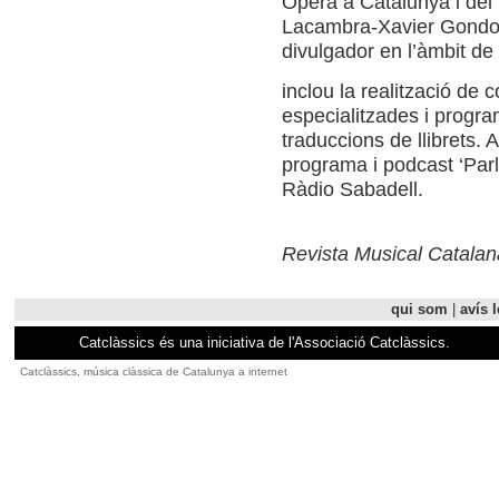
Òpera a Catalunya i del
Lacambra-Xavier Gondolb
divulgador en l’àmbit de
inclou la realització de 
especialitzades i progr
traduccions de llibrets.
programa i podcast ‘Par
Ràdio Sabadell.
Revista Musical Catalan
qui som
|
avís l
Catclàssics és una iniciativa de l'Associació Catclàssics.
Catclàssics, música clàssica de Catalunya a internet