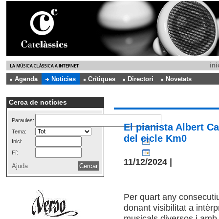
ini
Agenda
Notícies
Crítiques
Directori
Novetats
Cerca de notícies
Paraules:
El pianista Albert C
Tema:
del cicle Km0
Inici:
Fí:
11/12/2024 |
Ajuda
Per quart any consecutiu
donant visibilitat a intèr
musicals diversos i amb 