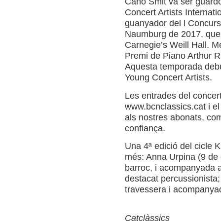
Cano Smit va ser guardo
Concert Artists Internat
guanyador del l Concurs
Naumburg de 2017, que e
Carnegie’s Weill Hall. M
Premi de Piano Arthur Ru
Aquesta temporada debu
Young Concert Artists.
Les entrades del concert
www.bcnclassics.cat i el
als nostres abonats, com 
confiança.
Una 4ª edició del cicle
més: Anna Urpina (9 de g
barroc, i acompanyada al
destacat percussionista; i
travessera i acompanyad
Catclàssics