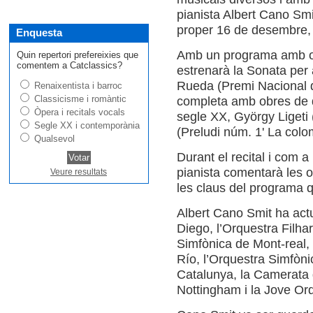
pianista Albert Cano Smi
proper 16 de desembre, a
Enquesta
Amb un programa amb obr
Quin repertori prefereixies que
comentem a Catclassics?
estrenarà la Sonata per 
Rueda (Premi Nacional 
Renaixentista i barroc
Classicisme i romàntic
completa amb obres de 
Òpera i recitals vocals
segle XX, György Ligeti (E
Segle XX i contemporània
(Preludi núm. 1' La colom
Qualsevol
Durant el recital i com a
pianista comentarà les o
Veure resultats
les claus del programa q
Albert Cano Smit ha act
Diego, l’Orquestra Filh
Simfònica de Mont-real,
Río, l’Orquestra Simfòni
Catalunya, la Camerata 
Nottingham i la Jove Orq