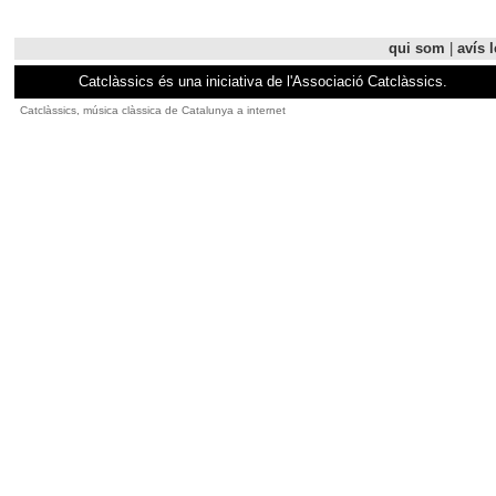
qui som
|
avís l
Catclàssics és una iniciativa de l'Associació Catclàssics.
Catclàssics, música clàssica de Catalunya a internet