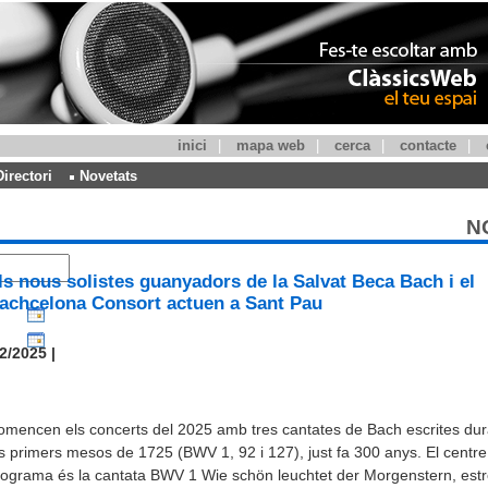
inici
|
mapa web
|
cerca
|
contacte
|
Directori
Novetats
N
ls nous solistes guanyadors de la Salvat Beca Bach i el
achcelona Consort actuen a Sant Pau
2/2025 |
mencen els concerts del 2025 amb tres cantates de Bach escrites dur
s primers mesos de 1725 (BWV 1, 92 i 127), just fa 300 anys. El centre
rograma és la cantata BWV 1 Wie schön leuchtet der Morgenstern, est