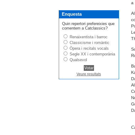
a 
Al
Enquesta
co
Quin repertori prefereixies que
Po
comentem a Catclassics?
Le
Renaixentista i barroc
Th
Classicisme i romàntic
Òpera i recitals vocals
So
Segle XX i contemporània
Ru
Qualsevol
B
Ka
Veure resultats
D
Al
Cr
Nú
Gu
Da
Ca