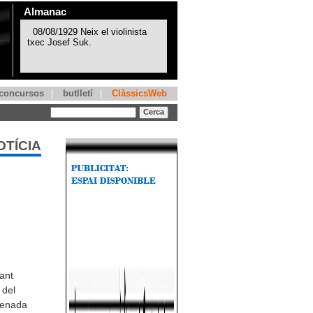
Almanac
concursos
|
butlletí
|
ClàssicsWeb
OTÍCIA
ant
 del
renada