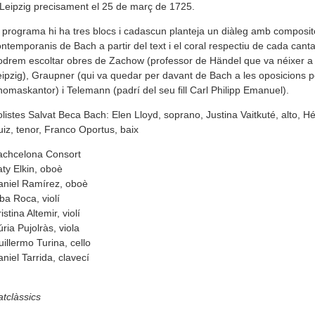
Leipzig precisament el 25 de març de 1725.
 programa hi ha tres blocs i cadascun planteja un diàleg amb composit
ntemporanis de Bach a partir del text i el coral respectiu de cada canta
drem escoltar obres de Zachow (professor de Händel que va néixer a
ipzig), Graupner (qui va quedar per davant de Bach a les oposicions p
omaskantor) i Telemann (padrí del seu fill Carl Philipp Emanuel).
listes Salvat Beca Bach: Elen Lloyd, soprano, Justina Vaitkuté, alto, Hé
iz, tenor, Franco Oportus, baix
achcelona Consort
ty Elkin, oboè
aniel Ramírez, oboè
ba Roca, violí
istina Altemir, violí
ria Pujolràs, viola
illermo Turina, cello
niel Tarrida, clavecí
tclàssics