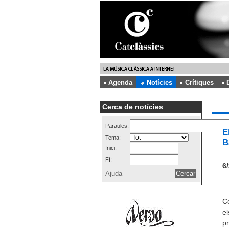
Agenda
Notícies
Crítiques
Cerca de notícies
Paraules:
E
Tema:
B
Inici:
Fí:
6/
Ajuda
Co
el
p