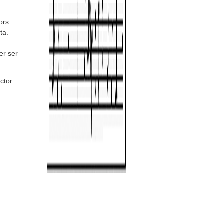
ors
ta.
er ser
ctor