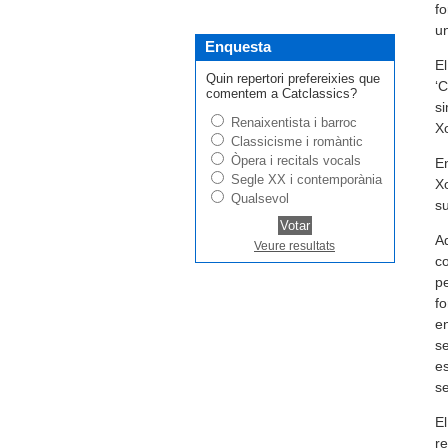
fo
un
Enquesta
El
Quin repertori prefereixies que
‘C
comentem a Catclassics?
si
Renaixentista i barroc
Xo
Classicisme i romàntic
Òpera i recitals vocals
E
Segle XX i contemporània
Xo
Qualsevol
su
Aq
Veure resultats
co
pe
fo
en
se
es
se
El
re