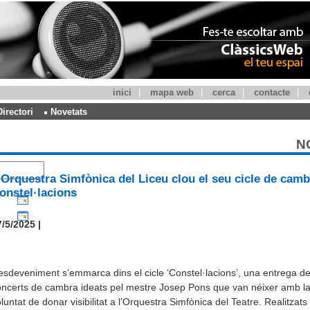
inici
|
mapa web
|
cerca
|
contacte
|
Directori
Novetats
N
'Orquestra Simfònica del Liceu clou el seu cicle de camb
onstel·lacions
/5/2025 |
esdeveniment s’emmarca dins el cicle ‘Constel·lacions’, una entrega d
ncerts de cambra ideats pel mestre Josep Pons que van néixer amb l
luntat de donar visibilitat a l’Orquestra Simfònica del Teatre. Realitzats