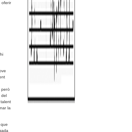
oferir
hi
ove
ent
, però
 del
 talent
nar la
 que
egada