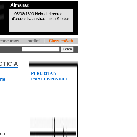
Almanac
concursos
|
butlletí
|
ClàssicsWeb
OTÍCIA
ra
e
a
 en