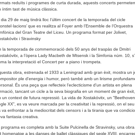
rmats reduïts i programes de curta durada, aquests concerts permeten 
 íntim tast de música clàssica.
 dia 29 de maig tindrà lloc l’últim concert de la temporada del cicle
onstel·lacions’ que es realitza al Foyer amb l’Ensemble de l’Orquestra
mfònica del Gran Teatre del Liceu. Un programa format per Jolivet,
stakóvitx i Stravinsky
n la temporada de commemoració dels 50 anys del traspàs de Dmitri
stakóvitx, a l’òpera Lady Macbeth de Mtsensk i la Simfonia núm. 10, s’
ma la interpretació el Concert per a piano i trompeta.
uesta obra, estrenada el 1933 a Leningrad amb gran èxit, mostra un j
mpositor ple d'energia i humor, però també amb un lirisme profundam
rsonal. És una peça que reflecteix l'eclecticisme d'un artista en plena
rmació, tancant un cicle a la seva biografia en un moment de gran èxit
 un context de futura repressió. La vida de Xostakóvitx, un "Beethoven
gle XX", es va veure marcada per la creativitat i la repressió, on el seu
 va enfrontar a la mediocritat dels censors i a la tirania que va condicio
va fantasia creativa.
 programa es completa amb la Suite Pulcinella de Stravinsky, una obra
t homenatge a les danses de ballet clàssiques del segle XVIII, encarr