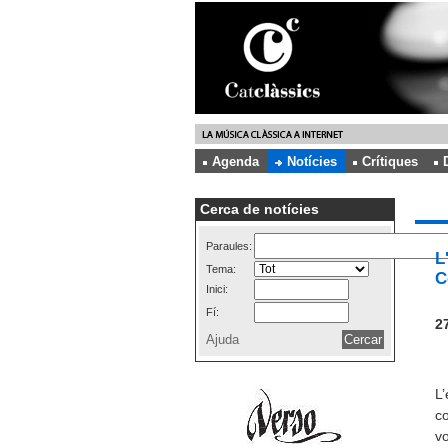
Agenda
Notícies
Crítiques
Cerca de notícies
Paraules:
L
Tema:
C
Inici:
Fí:
27
Ajuda
L’
co
vo