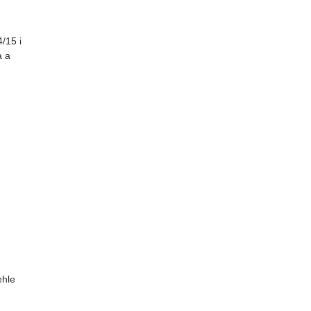
/15 i
à a
ehle