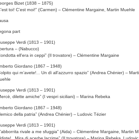
eorges Bizet (1838 – 1875)
’est toi! C’est moi!” (Carmen) – Clémentine Margaine, Martin Muehle
ausa
egona part
iuseppe Verdi (1813 – 1901)
bertura – (Nabucco)
ondotta ell'era in ceppi” (Il trovatore) – Clémentine Margaine
mberto Giordano (1867 – 1948)
olpito qui m’avete!... Un dì all’azzurro spazio” (Andrea Chénier) – Mart
uehle
iuseppe Verdi (1813 – 1901)
ercè, dilette amiche” (I vespri siciliani) – Marina Rebeka
mberto Giordano (1867 – 1948)
emico della patria” (Andrea Chénier) – Ludovic Tézier
iuseppe Verdi (1813 – 1901)
'abborrita rivale a me sfuggia" (Aida) – Clémentine Margaine, Martin 
diste!...Mira di acerbe lacrime” (Il trovatore) – Marina Rebeka, Ludovic