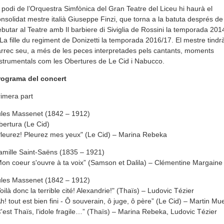
 podi de l’Orquestra Simfònica del Gran Teatre del Liceu hi haurà el
nsolidat mestre italià Giuseppe Finzi, que torna a la batuta després de
butar al Teatre amb Il barbiere di Siviglia de Rossini la temporada 2014
La fille du regiment de Donizetti la temporada 2016/17. El mestre tindr
rrec seu, a més de les peces interpretades pels cantants, moments
strumentals com les Obertures de Le Cid i Nabucco.
rograma del concert
imera part
ules Massenet (1842 – 1912)
ertura (Le Cid)
leurez! Pleurez mes yeux" (Le Cid) – Marina Rebeka
mille Saint-Saëns (1835 – 1921)
on coeur s'ouvre à ta voix” (Samson et Dalila) – Clémentine Margaine
ules Massenet (1842 – 1912)
oilà donc la terrible cité! Alexandrie!" (Thaïs) – Ludovic Tézier
h! tout est bien fini - Ô souverain, ô juge, ô père” (Le Cid) – Martin Mu
'est Thaïs, l'idole fragile…” (Thaïs) – Marina Rebeka, Ludovic Tézier