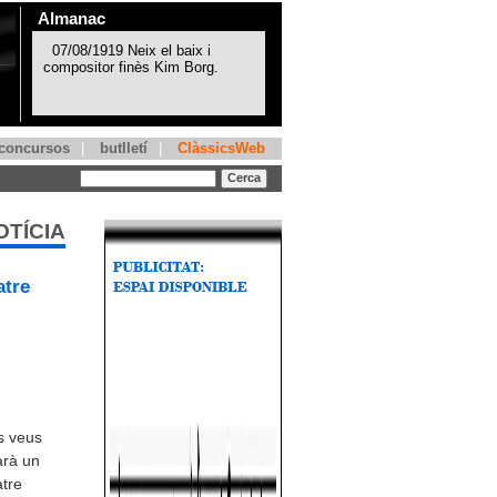
Almanac
concursos
|
butlletí
|
ClàssicsWeb
OTÍCIA
atre
s veus
arà un
atre