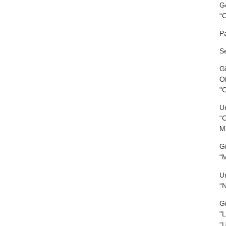
G
“C
P
S
G
O
"C
U
“C
M
G
“M
U
“N
G
"L
“U