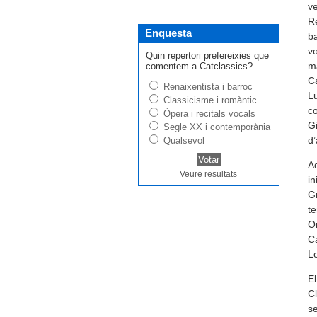
ve
Re
Enquesta
ba
vo
Quin repertori prefereixies que
ma
comentem a Catclassics?
Ca
Renaixentista i barroc
Lu
Classicisme i romàntic
co
Òpera i recitals vocals
Gi
Segle XX i contemporània
d’
Qualsevol
Aq
Veure resultats
in
Gr
t
Or
Ca
Lo
El
C
se