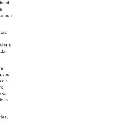
ional
ha
Carmen
tual
lleria
ada
ha
seves
 els
ro,
é va
de la
ries,