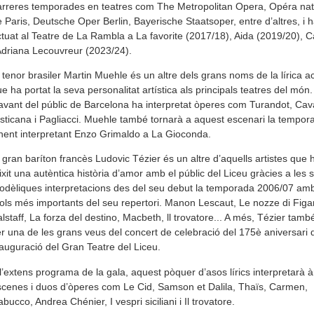
rreres temporades en teatres com The Metropolitan Opera, Opéra nat
 Paris, Deutsche Oper Berlin, Bayerische Staatsoper, entre d’altres, i 
tuat al Teatre de La Rambla a La favorite (2017/18), Aida (2019/20), 
Adriana Lecouvreur (2023/24).
 tenor brasiler Martin Muehle és un altre dels grans noms de la lírica ac
e ha portat la seva personalitat artística als principals teatres del món.
vant del públic de Barcelona ha interpretat òperes com Turandot, Cava
sticana i Pagliacci. Muehle també tornarà a aquest escenari la tempor
nent interpretant Enzo Grimaldo a La Gioconda.
 gran baríton francès Ludovic Tézier és un altre d’aquells artistes que 
ixit una autèntica història d’amor amb el públic del Liceu gràcies a les 
dèliques interpretacions des del seu debut la temporada 2006/07 amb
tols més importants del seu repertori. Manon Lescaut, Le nozze di Figa
lstaff, La forza del destino, Macbeth, ll trovatore... A més, Tézier tamb
r una de les grans veus del concert de celebració del 175è aniversari 
auguració del Gran Teatre del Liceu.
l’extens programa de la gala, aquest pòquer d’asos lírics interpretarà à
cenes i duos d’òperes com Le Cid, Samson et Dalila, Thaïs, Carmen,
bucco, Andrea Chénier, I vespri siciliani i Il trovatore.