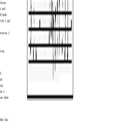
rina
 el
’alt
t i al
ora i
era
l
ta
ny
a i
se de
e la