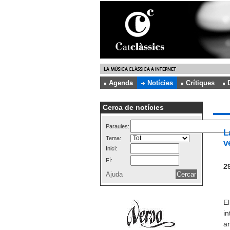
Agenda
Notícies
Crítiques
Cerca de notícies
Paraules:
L
Tema:
v
Inici:
Fí:
29
Ajuda
El
in
an