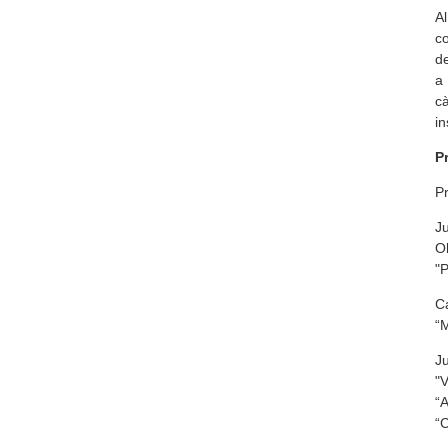
Al
co
de
a 
cà
in
P
Pr
J
Ob
"P
Ca
“M
J
"V
“A
“C