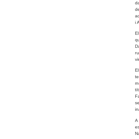
da
de
ac
i 
El
qu
Da
ru
vi
El
te
mo
tí
Fa
se
in
A 
es
Na