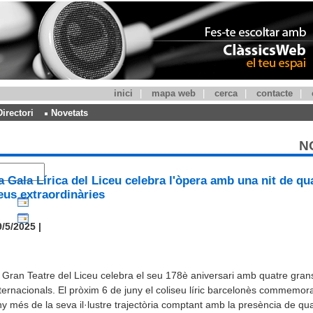
inici
|
mapa web
|
cerca
|
contacte
|
Directori
Novetats
N
a Gala Lírica del Liceu celebra l'òpera amb una nit de qu
eus extraordinàries
/5/2025 |
 Gran Teatre del Liceu celebra el seu 178è aniversari amb quatre gran
ternacionals. El pròxim 6 de juny el coliseu líric barcelonès commemor
y més de la seva il·lustre trajectòria comptant amb la presència de qu