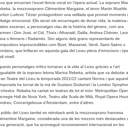
us que encarnen l’excel·lència vocal en l’òpera actual. La soprano Ma
beka, la mezzosoprano Clémentine Margaine, el tenor Martin Muehle i
ríton Ludovic Tézier protagonitzen una vetllada que promet moments d
ltatge emocional. Ells seran els encarregats de donar vida, la mateixa ni
teix escenari, a personatges clau de la història del gènere, com ara
rmen i Don José, el Cid, Thaïs i Athanaël, Dalila, Andrea Chénier, Leon
na o Amneris i Radamès. Són alguns dels grans representants de
mpositors imprescindibles com Bizet, Massenet, Verdi, Saint-Saëns o
ordano, que brillaran en aquesta gala del Liceu plena d’emocions i òp
alt nivell.
uests personatges mítics tornaran a la vida al Liceu gràcies a l’art
igualable de la soprano letona Marina Rebeka, artista que va debutar a
an Teatre del Liceu la temporada 2021/22 cantant Norma i que aques
emporada ha tornat de la mà de Gustavo Dudamel i la London Sympho
chestra. Rebeka ha cantat en teatres de tot el món: Metropolitan Oper
rnegie Hall de Nova York, Teatro alla Scala de Milà, Royal Opera Hou
ndres, Concertgebouw d’Àmsterdam, entre d’altres.
 públic del Liceu també es retrobarà amb la mezzosoprano francesa
lémentine Margaine, considerada una de les mezzos més destacades d
va generació, que ha aconseguit reconeixement internacional en les