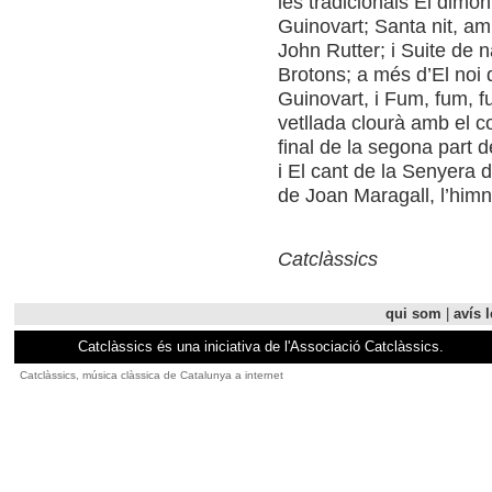
les tradicionals El dimo
Guinovart; Santa nit, a
John Rutter; i Suite de 
Brotons; a més d’El noi 
Guinovart, i Fum, fum, f
vetllada clourà amb el c
final de la segona part d
i El cant de la Senyera 
de Joan Maragall, l’himn
Catclàssics
qui som
|
avís l
Catclàssics és una iniciativa de l'Associació Catclàssics.
Catclàssics, música clàssica de Catalunya a internet