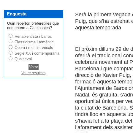
Enquesta
Serà la primera vegada q
Puig, que s’ha estrenat e
Quin repertori prefereixies que
aquesta temporada
comentem a Catclassics?
Renaixentista i barroc
Classicisme i romàntic
Òpera i recitals vocals
El pròxim dilluns 29 de 
Segle XX i contemporània
oferirà el tradicional c
Qualsevol
celebrarà novament al Pl
Barcelona i que comptar
Veure resultats
direcció de Xavier Puig,
formació aquesta tempor
l’Ajuntament de Barcelo
Nadal, és gratuïta, s’adr
oportunitat única per veu
la ciutat de Barcelona. 
tindrà lloc en aquesta u
s’havia fet a la plaça del
l’aforament dels assisten