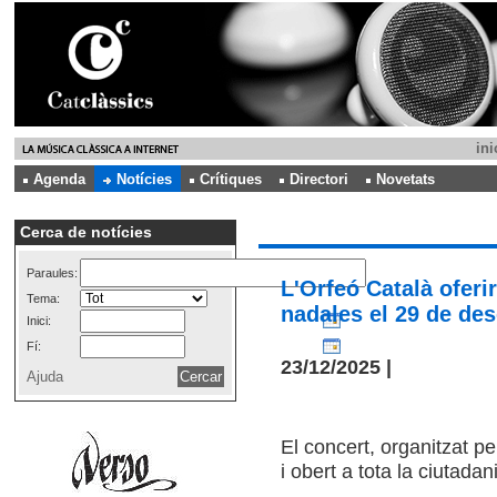
ini
Agenda
Notícies
Crítiques
Directori
Novetats
Cerca de notícies
Paraules:
L'Orfeó Català oferir
Tema:
nadales el 29 de des
Inici:
Fí:
23/12/2025 |
Ajuda
El concert, organitzat pe
i obert a tota la ciutadan