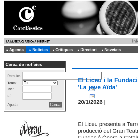
ini
Agenda
Notícies
Crítiques
Directori
Novetats
Cerca de notícies
Paraules:
El Liceu i la Fundac
Tema:
'La jove Aïda'
Inici:
Fí:
20/1/2026 |
Ajuda
El Liceu presenta a Tar
producció del Gran Teatr
Fundació Òpera a Catalu