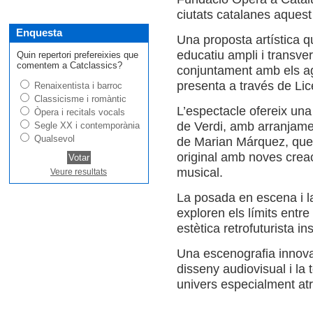
ciutats catalanes aquest
Enquesta
Una proposta artística 
educatiu ampli i transver
Quin repertori prefereixies que
comentem a Catclassics?
conjuntament amb els ag
presenta a través de Li
Renaixentista i barroc
Classicisme i romàntic
L’espectacle ofereix una
Òpera i recitals vocals
de Verdi, amb arranjame
Segle XX i contemporània
Qualsevol
de Marian Márquez, que 
original amb noves creac
musical.
Veure resultats
La posada en escena i l
exploren els límits entre r
estètica retrofuturista i
Una escenografia innova
disseny audiovisual i la
univers especialment atra