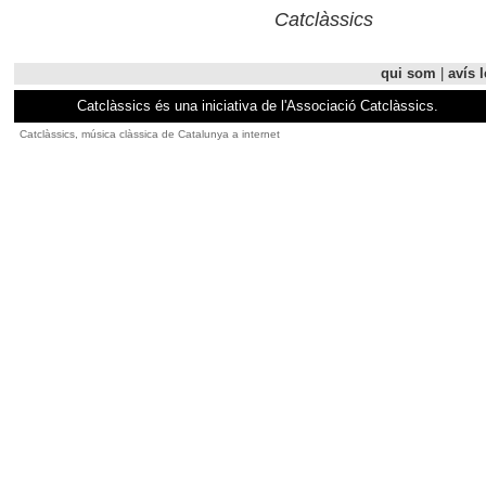
Catclàssics
qui som
|
avís l
Catclàssics és una iniciativa de l'Associació Catclàssics.
Catclàssics, música clàssica de Catalunya a internet