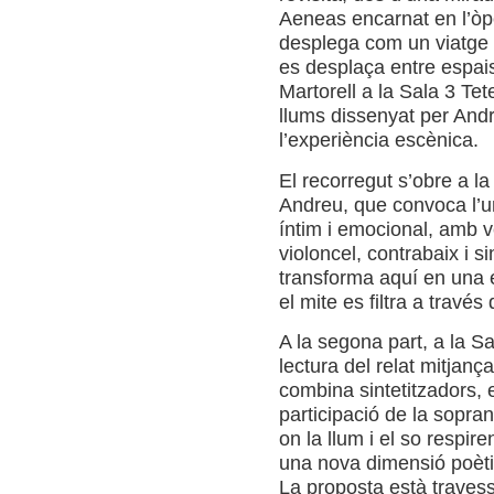
Aeneas encarnat en l’òpe
desplega com un viatge 
es desplaça entre espais
Martorell a la Sala 3 Te
llums dissenyat per And
l’experiència escènica.
El recorregut s’obre a l
Andreu, que convoca l’un
íntim i emocional, amb v
violoncel, contrabaix i s
transforma aquí en una 
el mite es filtra a través 
A la segona part, a la S
lectura del relat mitjanç
combina sintetitzadors, 
participació de la sopra
on la llum i el so respire
una nova dimensió poèti
La proposta està travess