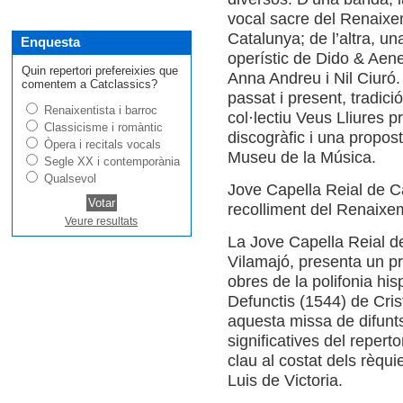
vocal sacre del Renaixe
Catalunya; de l’altra, una
Enquesta
operístic de Dido & Aen
Quin repertori prefereixies que
Anna Andreu i Nil Ciuró
comentem a Catclassics?
passat i present, tradici
Renaixentista i barroc
col·lectiu Veus Lliures p
Classicisme i romàntic
discogràfic i una propost
Òpera i recitals vocals
Museu de la Música.
Segle XX i contemporània
Qualsevol
Jove Capella Reial de Ca
recolliment del Renaixe
Veure resultats
La Jove Capella Reial de
Vilamajó, presenta un p
obres de la polifonia his
Defunctis (1544) de Cris
aquesta missa de difunt
significatives del repert
clau al costat dels rèq
Luis de Victoria.