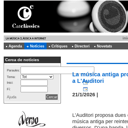
ini
Agenda
Notícies
Crítiques
Directori
Novetats
Cerca de notícies
Paraules:
La música antiga pro
Tema:
a L'Auditori
Inici:
Fí:
21/1/2026 |
Ajuda
L’Auditori proposa dues c
música antiga per reinter
diversos. D’una banda, l