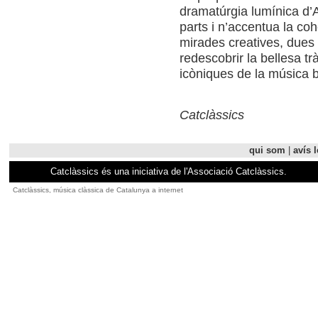
dramatúrgia lumínica d’
parts i n’accentua la coh
mirades creatives, dues 
redescobrir la bellesa t
icòniques de la música 
Catclàssics
qui som
|
avís l
Catclàssics és una iniciativa de l'Associació Catclàssics.
Catclàssics, música clàssica de Catalunya a internet