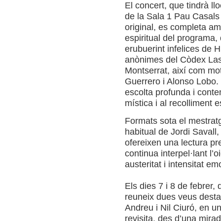
El concert, que tindrà ll
de la Sala 1 Pau Casals 
original, es completa am
espiritual del programa,
erubuerint infelices de 
anònimes del Còdex Las 
Montserrat, així com mot
Guerrero i Alonso Lobo.
escolta profunda i conte
mística i al recolliment es
Formats sota el mestratg
habitual de Jordi Savall
ofereixen una lectura pre
continua interpel·lant l’
austeritat i intensitat em
Els dies 7 i 8 de febrer, 
reuneix dues veus desta
Andreu i Nil Ciuró, en u
revisita, des d’una mira