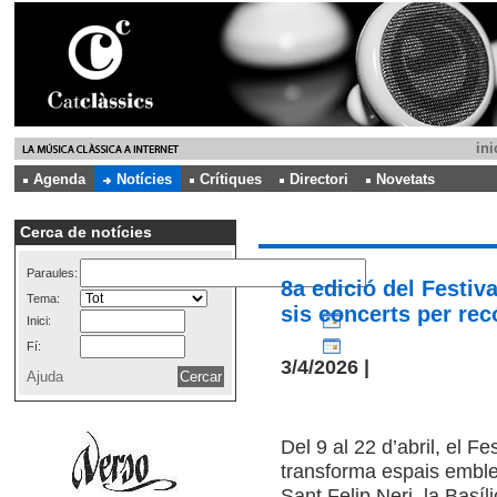
ini
Agenda
Notícies
Crítiques
Directori
Novetats
Cerca de notícies
Paraules:
8a edició del Festiv
Tema:
sis concerts per re
Inici:
Fí:
3/4/2026 |
Ajuda
Del 9 al 22 d’abril, el Fe
transforma espais emble
Sant Felip Neri, la Basíli