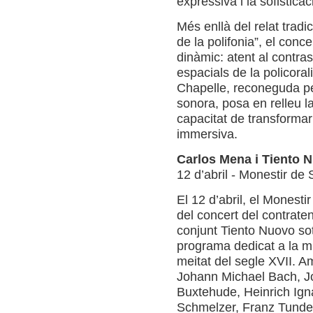
expressiva i la sofisticac
Més enllà del relat trad
de la polifonia”, el conc
dinàmic: atent al contrast,
espacials de la policoral
Chapelle, reconeguda pel 
sonora, posa en relleu la
capacitat de transformar
immersiva.
Carlos Mena i Tiento 
12 d’abril - Monestir d
El 12 d’abril, el Monest
del concert del contrat
conjunt Tiento Nuovo sot
programa dedicat a la m
meitat del segle XVII. 
Johann Michael Bach, Jo
Buxtehude, Heinrich Ign
Schmelzer, Franz Tunder 