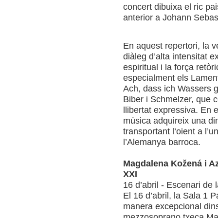
concert dibuixa el ric p
anterior a Johann Sebas
En aquest repertori, la v
diàleg d’alta intensitat 
espiritual i la força ret
especialment els Lamen
Ach, dass ich Wassers g
Biber i Schmelzer, que c
llibertat expressiva. En 
música adquireix una di
transportant l’oient a l’u
l’Alemanya barroca.
Magdalena Kožená i Az
XXI
16 d’abril - Escenari de 
El 16 d’abril, la Sala 1 
manera excepcional dins 
mezzosoprano txeca Magd