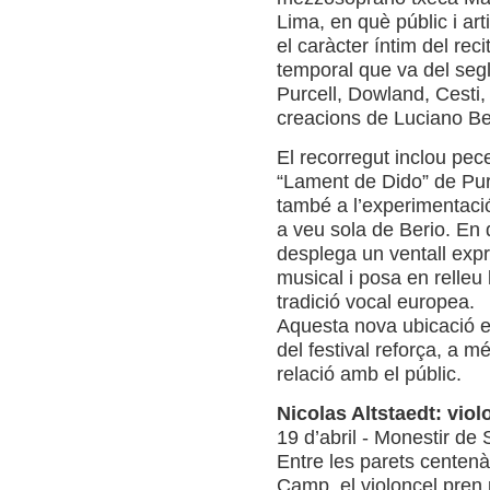
Lima, en què públic i art
el caràcter íntim del rec
temporal que va del segl
Purcell, Dowland, Cesti,
creacions de Luciano Ber
El recorregut inclou pe
“Lament de Dido” de Purc
també a l’experimentac
a veu sola de Berio. En d
desplega un ventall expr
musical i posa en relleu 
tradició vocal europea.
Aquesta nova ubicació es
del festival reforça, a 
relació amb el públic.
Nicolas Altstaedt: viol
19 d’abril - Monestir d
Entre les parets centenà
Camp, el violoncel pren