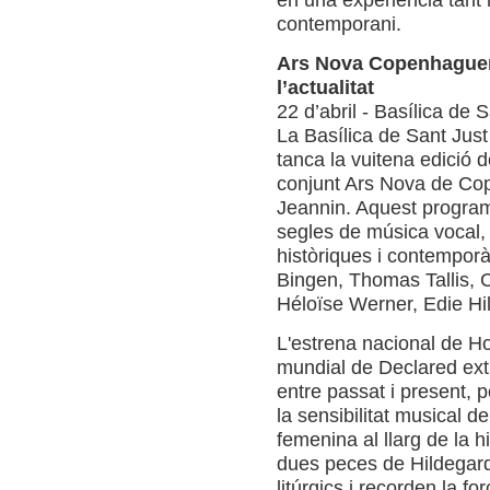
en una experiència tant h
contemporani.
Ars Nova Copenhaguen
l’actualitat
22 d’abril - Basílica de 
La Basílica de Sant Just 
tanca la vuitena edició d
conjunt Ars Nova de Cop
Jeannin. Aquest program
segles de música vocal,
històriques i contempor
Bingen, Thomas Tallis, 
Héloïse Werner, Edie Hil
L'estrena nacional de Ho
mundial de Declared exti
entre passat i present, po
la sensibilitat musical d
femenina al llarg de la h
dues peces de Hildegard
litúrgics i recorden la fo