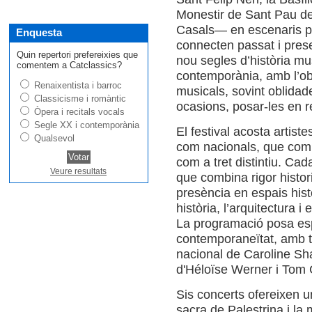
Monestir de Sant Pau d
Casals— en escenaris pr
Enquesta
connecten passat i prese
Quin repertori prefereixies que
nou segles d’història mu
comentem a Catclassics?
contemporània, amb l’obj
Renaixentista i barroc
musicals, sovint oblidad
Classicisme i romàntic
ocasions, posar-les en r
Òpera i recitals vocals
Segle XX i contemporània
El festival acosta artiste
Qualsevol
com nacionals, que compa
com a tret distintiu. Ca
Veure resultats
que combina rigor historic
presència en espais hist
història, l’arquitectura i e
La programació posa esp
contemporaneïtat, amb t
nacional de Caroline Sh
d'Héloïse Werner i Tom 
Sis concerts ofereixen u
sacra de Palestrina i la