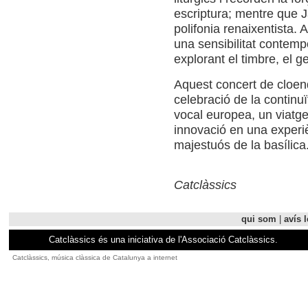
escriptura; mentre que J
polifonia renaixentista. 
una sensibilitat contemp
explorant el timbre, el g
Aquest concert de cloend
celebració de la continuï
vocal europea, un viatge 
innovació en una experiè
majestuós de la basílic
Catclàssics
qui som
|
avís l
Catclàssics és una iniciativa de l'Associació Catclàssics.
Catclàssics, música clàssica de Catalunya a internet