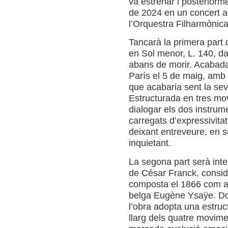
va estrenar i posteriorme
de 2024 en un concert 
l’Orquestra Filharmònic
Tancarà la primera part d
en Sol menor, L. 140, d
abans de morir. Acabada 
París el 5 de maig, amb 
que acabaria sent la sev
Estructurada en tres mov
dialogar els dos instrume
carregats d’expressivitat
deixant entreveure, en s
inquietant.
La segona part serà int
de César Franck, consid
composta el 1866 com a r
belga Eugène Ysaÿe. Dot
l’obra adopta una estruc
llarg dels quatre movime