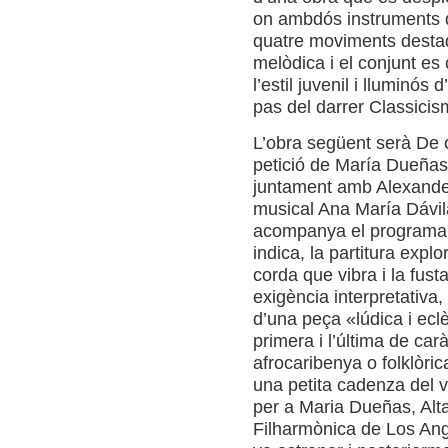
on ambdós instruments di
quatre moviments desta
melòdica i el conjunt es
l’estil juvenil i lluminó
pas del darrer Classici
L’obra següent serà De c
petició de María Dueñas i
juntament amb Alexander
musical Ana María Dávila
acompanya el programa 
indica, la partitura explo
corda que vibra i la fust
exigència interpretativa,
d’una peça «lúdica i eclè
primera i l’última de carà
afrocaribenya o folklòric
una petita cadenza del v
per a Maria Dueñas, Alt
Filharmònica de Los Ang