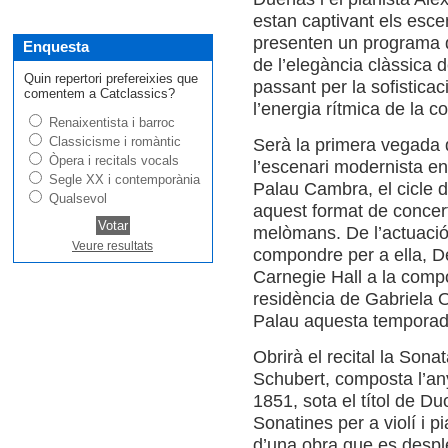
estan captivant els esce
presenten un programa q
Enquesta
de l’elegància clàssica 
Quin repertori prefereixies que
passant per la sofistica
comentem a Catclassics?
l’energia rítmica de la 
Renaixentista i barroc
Classicisme i romàntic
Serà la primera vegada 
Òpera i recitals vocals
l’escenari modernista en 
Segle XX i contemporània
Palau Cambra, el cicle d
Qualsevol
aquest format de concert
melòmans. De l’actuació,
Veure resultats
compondre per a ella, D
Carnegie Hall a la compo
residència de Gabriela 
Palau aquesta temporad
Obrirà el recital la Son
Schubert, composta l’an
1851, sota el títol de Du
Sonatines per a violí i pi
d’una obra que es despl