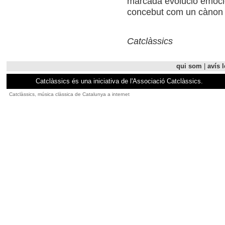
marcada evolució emocio
concebut com un cànon ra
Catclàssics
qui som
|
avís l
Catclàssics és una iniciativa de l'Associació Catclàssics.
Catclàssics, música clàssica de Catalunya a internet