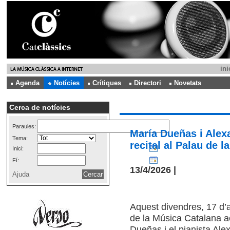
ini
Agenda
Notícies
Crítiques
Directori
Novetats
Cerca de notícies
Paraules:
María Dueñas i Alex
Tema:
recital al Palau de 
Inici:
Fí:
13/4/2026 |
Ajuda
Aquest divendres, 17 d’a
de la Música Catalana aco
Dueñas i el pianista Ale