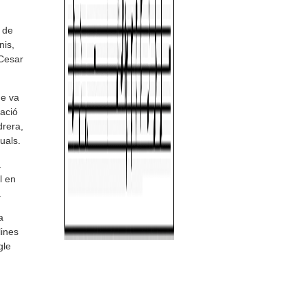
 de
nis,
Cesar
ue va
dació
drera,
uals.
a
l en
.
a
lines
gle