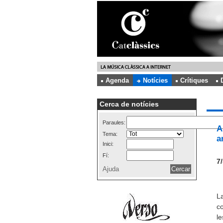
Agenda
Notícies
Crítiques
Cerca de notícies
Paraules:
A
Tema:
a
Inici:
Fí:
7/
Ajuda
La
co
le