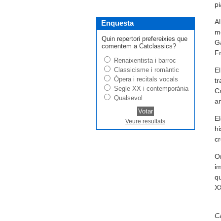
pi
Al
Enquesta
me
Quin repertori prefereixies que
G
comentem a Catclassics?
F
Renaixentista i barroc
Classicisme i romàntic
El
Òpera i recitals vocals
tr
Segle XX i contemporània
Ca
Qualsevol
an
El
Veure resultats
hi
cr
Or
im
qu
X
Ca