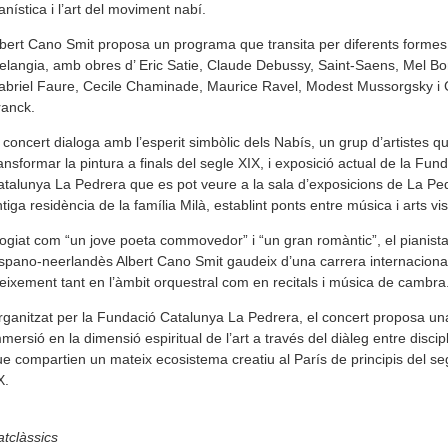
anística i l’art del moviment nabí.
bert Cano Smit proposa un programa que transita per diferents formes
langia, amb obres d’ Eric Satie, Claude Debussy, Saint-Saens, Mel Bo
abriel Faure, Cecile Chaminade, Maurice Ravel, Modest Mussorgsky i 
ranck.
 concert dialoga amb l’esperit simbòlic dels Nabís, un grup d’artistes q
ansformar la pintura a finals del segle XIX, i exposició actual de la Fun
talunya La Pedrera que es pot veure a la sala d’exposicions de La Pe
tiga residència de la família Milà, establint ponts entre música i arts vis
ogiat com “un jove poeta commovedor” i “un gran romàntic”, el pianist
spano-neerlandès Albert Cano Smit gaudeix d’una carrera internaciona
eixement tant en l’àmbit orquestral com en recitals i música de cambra
ganitzat per la Fundació Catalunya La Pedrera, el concert proposa un
mersió en la dimensió espiritual de l’art a través del diàleg entre discip
e compartien un mateix ecosistema creatiu al París de principis del se
X.
tclàssics