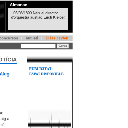
Almanac
concursos
|
butlletí
|
ClàssicsWeb
OTÍCIA
iàleg
un
maig a
ció