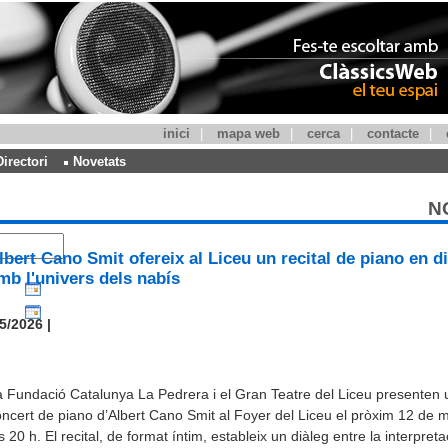
inici
|
mapa web
|
cerca
|
contacte
|
Directori
Novetats
N
lbert Cano Smit ofereix al Liceu un recital de piano en d
mb l'univers dels nabís
5/2026 |
 Fundació Catalunya La Pedrera i el Gran Teatre del Liceu presenten 
ncert de piano d’Albert Cano Smit al Foyer del Liceu el pròxim 12 de 
s 20 h. El recital, de format íntim, estableix un diàleg entre la interpreta