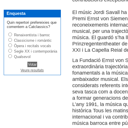
El músic Jordi Savall ha
Enquesta
Premi Ernst von Siemen
Quin repertori prefereixies que
reconeixements internac
comentem a Catclassics?
musical, per una traject
Renaixentista i barroc
música. El guardó s’ha l
Classicisme i romàntic
Prinzregententheater de
Òpera i recitals vocals
XXI i La Capella Reial de
Segle XX i contemporània
Qualsevol
La Fundació Ernst von Si
extraordinària trajectòri
Veure resultats
fonamentals a la música 
ambaixador musical. Els
considerats referents int
seva tasca com a docent 
a formar generacions de
L’any 1991, la música que
històrica Tous les matin
internacional i va contri
música barroca entre púb