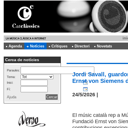
ini
Agenda
Notícies
Crítiques
Directori
Novetats
Cerca de notícies
Paraules:
Jordi Savall, guardo
Tema:
Ernst von Siemens 
Inici:
Fí:
24/5/2026 |
Ajuda
El músic català rep a Mú
Fundació Ernst von Siem
contribucions excepcion