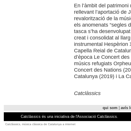
En l’àmbit del patrimoni
rellevant l’aportació de J
revalorització de la músi
els anomenats “segles d
tasca s’ha desenvolupat
creat i consolidat al lla
instrumental Hespèrion X
Capella Reial de Catalun
d’època Le Concert des 
músics refugiats Orpheu
Concert des Nations (20
Catalunya (2019) i La C
Catclàssics
qui som
|
avís l
Catclàssics és una iniciativa de l'Associació Catclàssics.
Catclàssics, música clàssica de Catalunya a internet