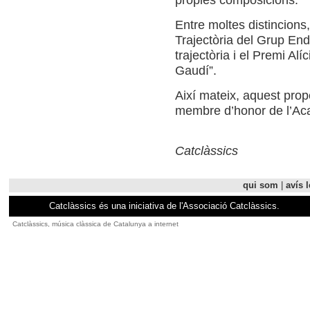
Entre moltes distincions
Trajectòria del Grup End
trajectòria i el Premi Alí
Gaudí”.
Així mateix, aquest pro
membre d’honor de l’Ac
Catclàssics
qui som
|
avís l
Catclàssics és una iniciativa de l'Associació Catclàssics.
Catclàssics, música clàssica de Catalunya a internet