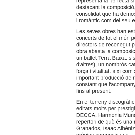
representa la perfecta si
destacant la composició, 
consolidat que ha demostr
i romàntic com del seu e
Les seves obres han est
concerts de tot el món pe
directors de reconegut pr
obra abasta la composici
un ballet Terra Baixa, si
d'altres), un nombrós ca
força i vitalitat, així c
important producció de r
constant que l'acompanya
fins al present.
En el terreny discogràfic
editats molts per presti
DECCA, Harmonia Mund
repertori de què és una 
Granados, Isaac Albéniz
pròpies composicions.