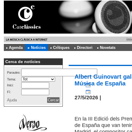
ini
Agenda
Notícies
Crítiques
Directori
Novetats
Cerca de notícies
Paraules:
Albert Guinovart gal
Tema:
Música de España
Inici:
Fí:
27/5/2026 |
Ajuda
En la III Edició dels Pr
de España que van tenir
Madrid, el compositor cat