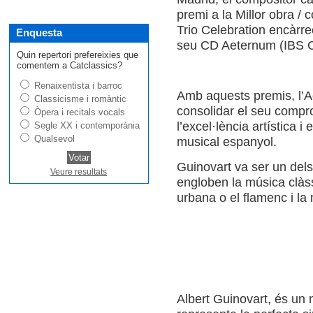
premi a la Millor obra /
Trio Celebration encàrr
Enquesta
seu CD Aeternum (IBS Cl
Quin repertori prefereixies que
comentem a Catclassics?
Renaixentista i barroc
Amb aquests premis, l’
Classicisme i romàntic
consolidar el seu comp
Òpera i recitals vocals
l’excel·lència artística i
Segle XX i contemporània
Qualsevol
musical espanyol.
Guinovart va ser un del
Veure resultats
engloben la música clàs
urbana o el flamenc i la
Albert Guinovart, és un m