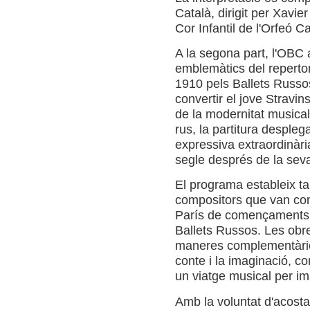
Català, dirigit per Xavier
Cor Infantil de l'Orfeó C
A la segona part, l'OBC 
emblemàtics del repertori
1910 pels Ballets Russos
convertir el jove Stravi
de la modernitat musical
rus, la partitura despleg
expressiva extraordinàr
segle després de la sev
El programa estableix ta
compositors que van comp
París de començaments de
Ballets Russos. Les obr
maneres complementàries
conte i la imaginació, c
un viatge musical per im
Amb la voluntat d'acosta