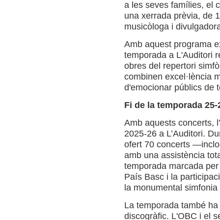
a les seves famílies, el 
una xerrada prèvia, de 1
musicòloga i divulgadora
Amb aquest programa ex
temporada a L'Auditori r
obres del repertori simfò
combinen excel·lència mus
d'emocionar públics de t
Fi de la temporada 25-2
Amb aquests concerts, l
2025-26 a L’Auditori. Du
ofert 70 concerts —incl
amb una assistència tot
temporada marcada per un
País Basc i la participa
la monumental simfonia 
La temporada també ha e
discogràfic. L'OBC i el s