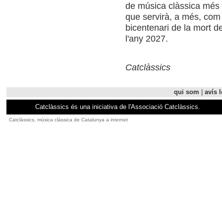
de música clàssica més 
que servirà, a més, co
bicentenari de la mort d
l'any 2027.
Catclàssics
qui som
|
avís l
Catclàssics és una iniciativa de l'Associació Catclàssics.
Catclàssics, música clàssica de Catalunya a internet