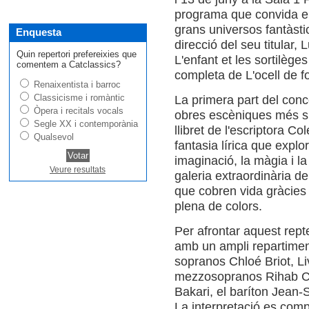
programa que convida el
grans universos fantàsti
Enquesta
direcció del seu titular, 
Quin repertori prefereixies que
L'enfant et les sortilèges
comentem a Catclassics?
completa de L'ocell de fo
Renaixentista i barroc
Classicisme i romàntic
La primera part del conc
Òpera i recitals vocals
obres escèniques més s
Segle XX i contemporània
llibret de l'escriptora Co
Qualsevol
fantasia lírica que explo
imaginació, la màgia i l
Veure resultats
galeria extraordinària d
que cobren vida gràcies 
plena de colors.
Per afrontar aquest rept
amb un ampli repartimen
sopranos Chloé Briot, Li
mezzosopranos Rihab Ch
Bakari, el baríton Jean-S
La interpretació es comp