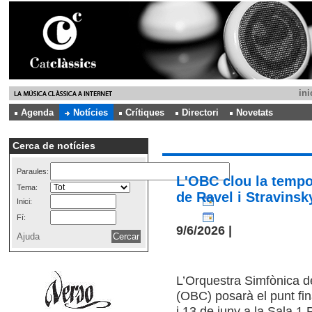
ini
Agenda
Notícies
Crítiques
Directori
Novetats
Cerca de notícies
Paraules:
L'OBC clou la tempo
Tema:
de Ravel i Stravinsk
Inici:
Fí:
9/6/2026 |
Ajuda
L’Orquestra Simfònica d
(OBC) posarà el punt fin
i 13 de juny a la Sala 1