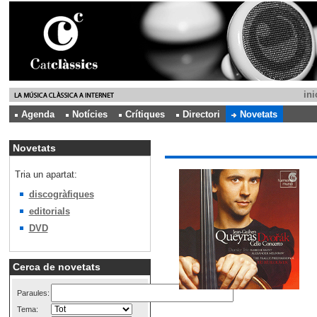
ini
Agenda
Notícies
Crítiques
Directori
Novetats
Novetats
Tria un apartat:
discogràfiques
editorials
DVD
Cerca de novetats
Paraules:
Tema: