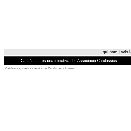
qui som
|
avís l
Catclàssics és una iniciativa de l'Associació Catclàssics.
Catclàssics, música clàssica de Catalunya a internet