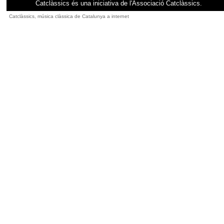
Catclàssics és una iniciativa de l'Associació Catclàssics.
Catclàssics, música clàssica de Catalunya a internet