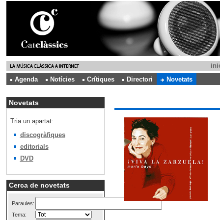
ini
Agenda
Notícies
Crítiques
Directori
Novetats
Novetats
Tria un apartat:
discogràfiques
editorials
DVD
Cerca de novetats
Paraules:
Tema: