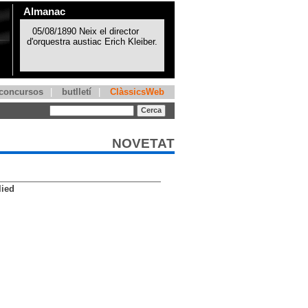
Almanac
concursos
|
butlletí
|
ClàssicsWeb
NOVETAT
lied