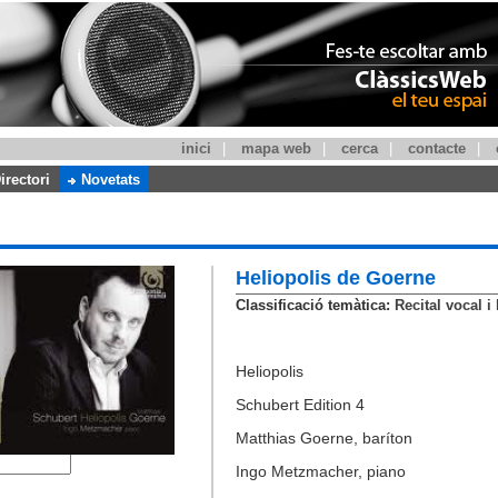
inici
|
mapa web
|
cerca
|
contacte
|
irectori
Novetats
Heliopolis de Goerne
Classificació temàtica:
Recital vocal i 
Heliopolis
Schubert Edition 4
Matthias Goerne, baríton
Ingo Metzmacher, piano