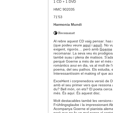
1 CD + 1 DVD
HMC 902035
71'53
Harmonia Mundi
Al rebre aquest CD vaig pensar: has
(que podeu veure
aquí
i
aquí
). No vu
exigent, rigorós.... però amb
Goerne
recomanar. La seva veu és prodigiosa
també suau i plena de matisos. S’ada
perquè Goerne a més de ser el més do
romàntics avui en dia, va al moll de l
poema, del seu pathos. Els estudia, el
Interessantíssim el making of que a
Excel•lent i corprenedora versió de D
amb el seu primer vers que ressona al
du? Bell món, on ets? El poeta cerca 
més. És aquí. És aquest disc.
Molt destacables també les versions d
Frühlingsglaube i la impressionant A
Acompanya Goerne el pianista alema
però que no fa un mal paper al costat