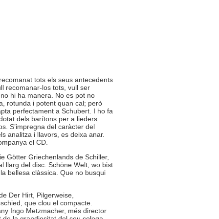
 recomanat tots els seus antecedents
ll recomanar-los tots, vull ser
no hi ha manera. No es pot no
, rotunda i potent quan cal; però
pta perfectament a Schubert. I ho fa
tat dels barítons per a lieders
’os. S’impregna del caràcter del
s analitza i llavors, es deixa anar.
companya el CD.
ie Götter Griechenlands de Schiller,
 llarg del disc: Schöne Welt, wo bist
la bellesa clàssica. Que no busqui
e Der Hirt, Pilgerweise,
bschied, que clou el compacte.
ny Ingo Metzmacher, més director
 de la grandiositat del seu colega.