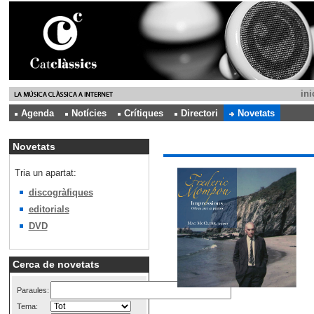
ini
Agenda
Notícies
Crítiques
Directori
Novetats
Novetats
Tria un apartat:
discogràfiques
editorials
DVD
Cerca de novetats
Paraules:
Tema: