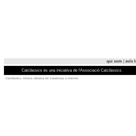
qui som
|
avís l
Catclàssics és una iniciativa de l'Associació Catclàssics.
Catclàssics, música clàssica de Catalunya a internet