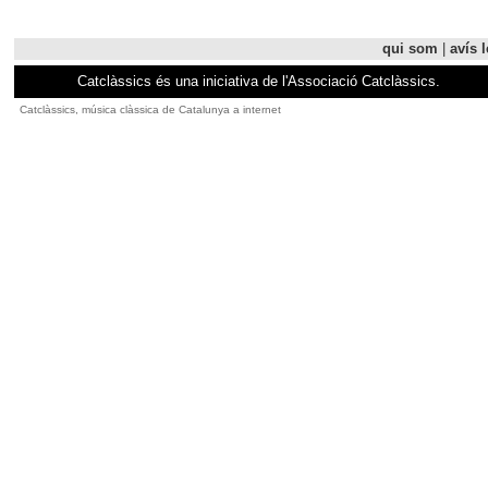
qui som
|
avís l
Catclàssics és una iniciativa de l'Associació Catclàssics.
Catclàssics, música clàssica de Catalunya a internet