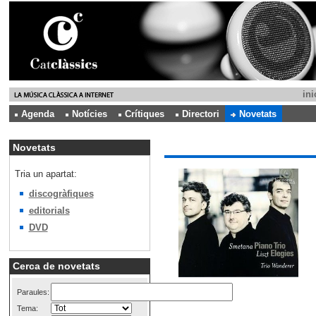
ini
Agenda
Notícies
Crítiques
Directori
Novetats
Novetats
Tria un apartat:
discogràfiques
editorials
DVD
Cerca de novetats
Paraules:
Tema: