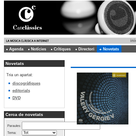
ini
Agenda
Notícies
Crítiques
Directori
Novetats
Novetats
Tria un apartat:
discogràfiques
editorials
DVD
Cerca de novetats
Paraules:
Tema: