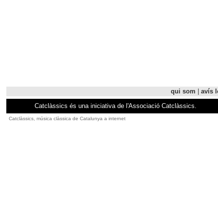
qui som
|
avís l
Catclàssics és una iniciativa de l'Associació Catclàssics.
Catclàssics, música clàssica de Catalunya a internet