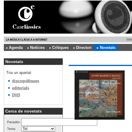
ini
Agenda
Notícies
Crítiques
Directori
Novetats
Novetats
Tria un apartat:
discogràfiques
editorials
DVD
Cerca de novetats
Paraules:
Tema: