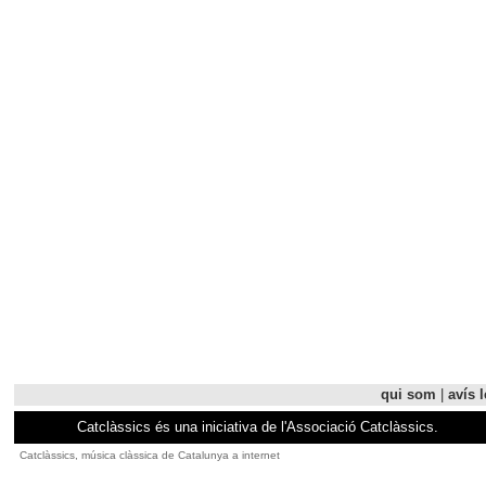
qui som
|
avís l
Catclàssics és una iniciativa de l'Associació Catclàssics.
Catclàssics, música clàssica de Catalunya a internet