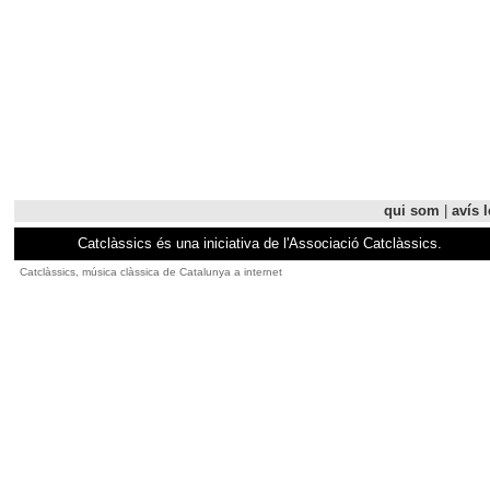
qui som
|
avís l
Catclàssics és una iniciativa de l'Associació Catclàssics.
Catclàssics, música clàssica de Catalunya a internet