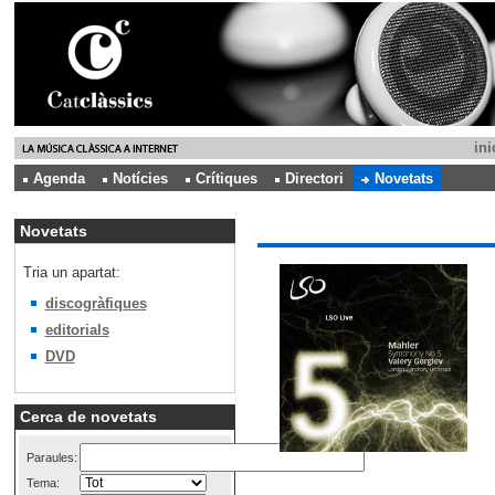
ini
Agenda
Notícies
Crítiques
Directori
Novetats
Novetats
Tria un apartat:
discogràfiques
editorials
DVD
Cerca de novetats
Paraules:
Tema: