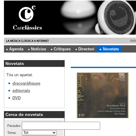
ini
Agenda
Notícies
Crítiques
Directori
Novetats
Novetats
Tria un apartat:
discogràfiques
editorials
DVD
Cerca de novetats
Paraules:
Tema: