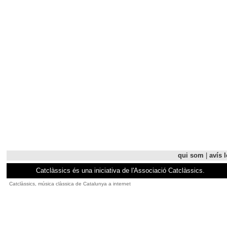
qui som
|
avís l
Catclàssics és una iniciativa de l'Associació Catclàssics.
Catclàssics, música clàssica de Catalunya a internet