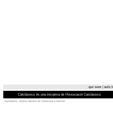
qui som
|
avís l
Catclàssics és una iniciativa de l'Associació Catclàssics.
Catclàssics, música clàssica de Catalunya a internet