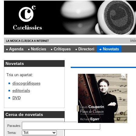
ini
Agenda
Notícies
Crítiques
Directori
Novetats
Novetats
Tria un apartat:
discogràfiques
editorials
DVD
Cerca de novetats
Paraules:
Tema: