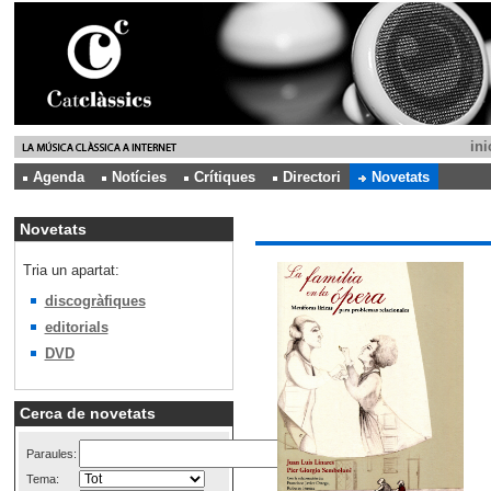
ini
Agenda
Notícies
Crítiques
Directori
Novetats
Novetats
Tria un apartat:
discogràfiques
editorials
DVD
Cerca de novetats
Paraules:
Tema: