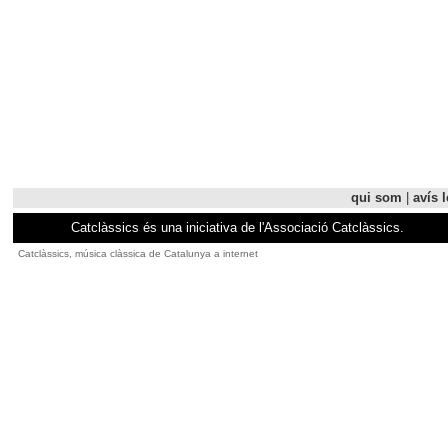
qui som
|
avís l
Catclàssics és una iniciativa de l'Associació Catclàssics.
Catclàssics, música clàssica de Catalunya a internet