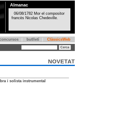
Almanac
concursos
|
butlletí
|
ClàssicsWeb
NOVETAT
ra i solista instrumental