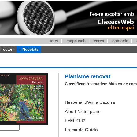
inici
|
mapa web
|
cerca
|
contacte
|
irectori
Novetats
Pianisme renovat
Classificació temàtica:
Música de camb
Hespèria, d'Anna Cazurra
Albert Nieto, piano
LMG 2132
La mà de Guido