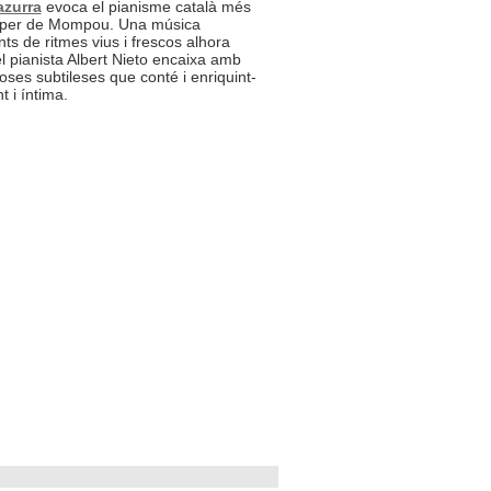
zurra
evoca el pianisme català més
proper de Mompou. Una música
s de ritmes vius i frescos alhora
el pianista Albert Nieto encaixa amb
ses subtileses que conté i enriquint-
t i íntima.