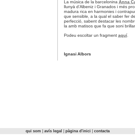
La música de la barcelonina
Anna Ca
llunyà d’Albeniz i Granados i més 
madura rica en harmonies i contrapunt
que sensible, a la qual el saber fer d
perfecció, sabent destacar les nombro
la amb matisos que fa que soni brillan
Podeu escoltar un fragment
aquí
.
Ignasi Albors
qui som
|
avís legal
|
pàgina d'inici
|
contacta