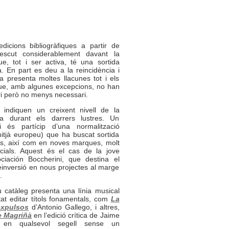
icions bibliogràfiques a partir de
escut considerablement davant la
ue, tot i ser activa, té una sortida
 En part es deu a la reincidència i
 presenta moltes llacunes tot i els
 que, amb algunes excepcions, no han
ri però no menys necessari.
 indiquen un creixent nivell de la
la durant els darrers lustres. Un
és partícip d’una normalització
mitjà europeu) que ha buscat sortida
ells, així com en noves marques, molt
rcials. Aquest és el cas de la jove
ociación Boccherini, que destina el
einversió en nous projectes al marge
.
u catàleg presenta una línia musical
tat editar títols fonamentals, com
La
expulsos
d’Antonio Gallego, i altres,
e Magriñà
en l’edició crítica de Jaime
es en qualsevol segell sense un