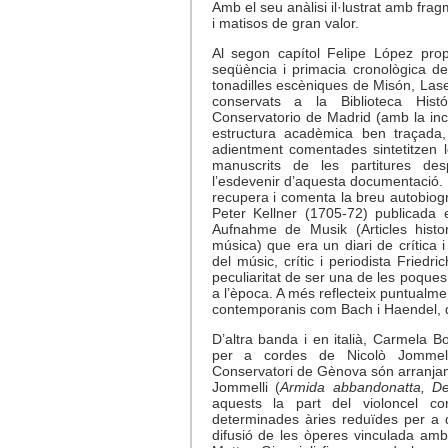
Amb el seu anàlisi il·lustrat amb fra
i matisos de gran valor.
Al segon capítol Felipe López pro
seqüència i primacia cronològica de
tonadilles escèniques de Misón, Lase
conservats a la Biblioteca Hist
Conservatorio de Madrid (amb la inc
estructura acadèmica ben traçada, 
adientment comentades sintetitzen le
manuscrits de les partitures des
l’esdevenir d’aquesta documentació. 
recupera i comenta la breu autobiog
Peter Kellner (1705-72) publicada e
Aufnahme de Musik (Articles histor
música) que era un diari de crítica i
del músic, crític i periodista Fried
peculiaritat de ser una de les poque
a l’època. A més reflecteix puntualmen
contemporanis com Bach i Haendel, 
D’altra banda i en italià, Carmela B
per a cordes de Nicolò Jommelli
Conservatori de Gènova són arranja
Jommelli (
Armida abbandonatta, 
aquests la part del violoncel co
determinades àries reduïdes per a q
difusió de les òperes vinculada am