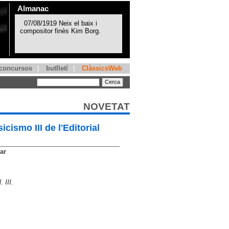
Almanac
concursos
|
butlletí
|
ClàssicsWeb
NOVETAT
cismo III de l'Editorial
ar
 III.