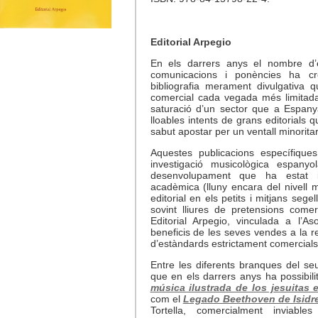
Editorial Arpegio
En els darrers anys el nombre d’ed
comunicacions i ponències ha cr
bibliografia merament divulgativa q
comercial cada vegada més limitada.
saturació d’un sector que a Espanya
lloables intents de grans editorials
sabut apostar per un ventall minorita
Aquestes publicacions específiques
investigació musicològica espanyo
desenvolupament que ha estat i 
acadèmica (lluny encara del nivell 
editorial en els petits i mitjans seg
sovint lliures de pretensions come
Editorial Arpegio, vinculada a l’As
beneficis de les seves vendes a la r
d’estàndards estrictament comercials
Entre les diferents branques del se
que en els darrers anys ha possibili
música ilustrada de los jesuitas 
com el
Legado Beethoven de Isidr
Tortella, comercialment inviabl