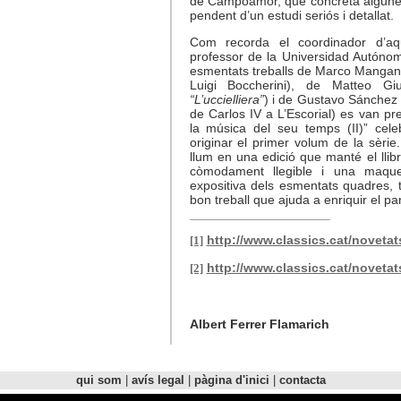
de Campoamor, que concreta algunes a
pendent d’un estudi seriós i detallat.
Com recorda el coordinador d’aqu
professor de la Universidad Autóno
esmentats treballs de Marco Mangan
Luigi Boccherini), de Matteo Giug
“L’uccielliera”
) i de Gustavo Sánchez
de Carlos IV a L’Escorial) es van pre
la música del seu temps (II)” cel
originar el primer volum de la sèrie
llum en una edició que manté el llibre 
còmodament llegible i una maquet
expositiva dels esmentats quadres, t
bon treball que ajuda a enriquir el 
http://www.classics.cat/novetat
[1]
http://www.classics.cat/novetat
[2]
Albert Ferrer Flamarich
qui som
|
avís legal
|
pàgina d'inici
|
contacta