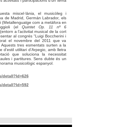
ctivitats i participacions d’un tema
esta miscel·lània, el musicòleg i
ma de Madrid, Germán Labrador, els
i
(Metallenguatge com a metàfora en
gioli
(el
Quintet Op. 11 nº 6
(entorn a l’activitat musical de la cort
sentar al congrés “Luigi Boccherini i
ebrat el novembre del 2011 que va
. Aquests tres esmentats surten a la
d’estil utilitari d’Arpegio, amb lletra
ació que soluciona la necessitat
aules i partitures. Sens dubte és un
panorama musicològic espanyol.
s/detall?Id=626
s/detall?Id=592