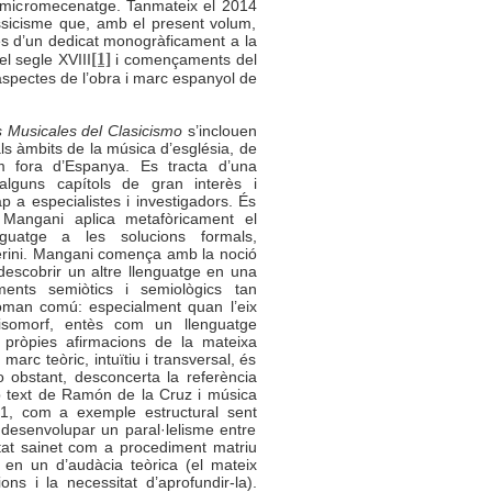
e micromecenatge. Tanmateix el 2014
assicisme que, amb el present volum,
és d’un dedicat monogràficament a la
[1]
el segle XVIII
i començaments del
aspectes de l’obra i marc espanyol de
s Musicales del Clasicismo
s’inclouen
ls àmbits de la música d’església, de
m fora d’Espanya. Es tracta d’una
alguns capítols de gran interès i
ap a especialistes i investigadors. És
 Mangani
aplica metafòricament el
guatge a les solucions formals,
erini. Mangani comença amb la noció
escobrir un altre llenguatge en una
ents semiòtics i semiològics tan
òman comú: especialment quan l’eix
isomorf, entès com un llenguatge
 pròpies afirmacions de la mateixa
arc teòric, intuïtiu i transversal, és
No obstant, desconcerta la referència
text de Ramón de la Cruz i música
1, com a exemple estructural sent
e desenvolupar un paral·lelisme entre
ntat sainet com a procediment matriu
 en un d’audàcia teòrica (el mateix
ns i la necessitat d’aprofundir-la).