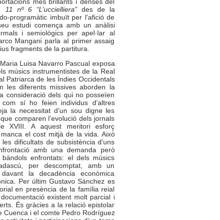
ortacions més brillants i denses del
 11 nº 6 “L’uccielliera”
des de la
udo-programàtic imbuït per l’afició de
El seu estudi comença amb un anàlisi
rmals i semiològics per apel·lar al
arco Mangani parla al primer assaig
tius fragments de la partitura.
 Maria Luisa Navarro Pascual exposa
ls músics instrumentistes de la Real
al Patriarca de les Índies Occidentals
En les diferents missives aborden la
xa consideració dels qui no posseïen
 com sí ho feien individus d’altres
ja la necessitat d’un sou digne les
que comparen l’evolució dels jornals
e XVIII. A aquest meritori esforç
 manca el cost mitjà de la vida. Això
es dificultats de subsistència d’uns
nfrontació amb una demanda però
 bàndols enfrontats: el dels músics
 Cadascú, per descomptat, amb un
l davant la decadència econòmica
ònica. Per últim Gustavo Sánchez es
orial en presència de la família reial
documentació existent molt parcial i
ts. És gràcies a la relació epistolar
de Cuenca i el comte Pedro Rodríguez