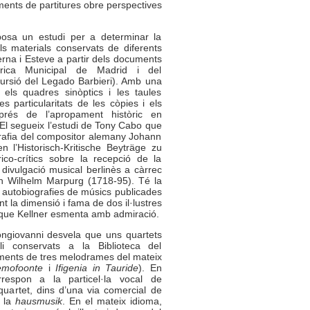
gments de partitures obre perspectives
posa un estudi per a determinar la
ls materials conservats de diferents
rna i Esteve a partir dels documents
órica Municipal de Madrid i del
ursió del Legado Barbieri). Amb una
els quadres sinòptics i les taules
s particularitats de les còpies i els
prés de l’apropament històric en
El segueix l’estudi de Tony Cabo
que
rafia del compositor alemany Johann
n l’Historisch-Kritische Beyträge zu
ico-crítics sobre la recepció de la
 divulgació musical berlinès a càrrec
rich Wilhelm Marpurg (1718-95). Té la
s autobiografies de músics publicades
t la dimensió i fama de dos il·lustres
que Kellner esmenta amb admiració.
ongiovanni
desvela que uns quartets
 conservats a la Biblioteca del
ments de tres melodrames del mateix
Demofoonte
i
Ifigenia in Tauride
). En
rrespon a la particel·la vocal de
uartet, dins d’una via comercial de
b la
hausmusik
. En el mateix idioma,