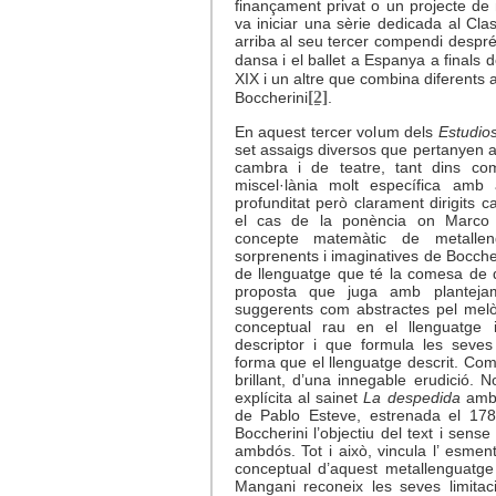
finançament privat o un projecte d
va iniciar una sèrie dedicada al Cl
arriba al seu tercer compendi despr
dansa i el ballet a Espanya a finals d
XIX i un altre que combina diferents 
[2]
Boccherini
.
En aquest tercer volum dels
Estudio
set assaigs diversos que pertanyen a
cambra i de teatre, tant dins co
miscel·lània molt específica amb 
profunditat però clarament dirigits c
el cas de la ponència on Marco
concepte matemàtic de metallen
sorprenents i imaginatives de Bocch
de llenguatge que té la comesa de d
proposta que juga amb plantejam
suggerents com abstractes pel mel
conceptual rau en el llenguatge 
descriptor i que formula les seves
forma que el llenguatge descrit. Com m
brillant, d’una innegable erudició. 
explícita al sainet
La despedida
amb 
de Pablo Esteve, estrenada el 178
Boccherini l’objectiu del text i sens
ambdós. Tot i això, vincula l’ esme
conceptual d’aquest metallenguatge
Mangani reconeix les seves limitacio