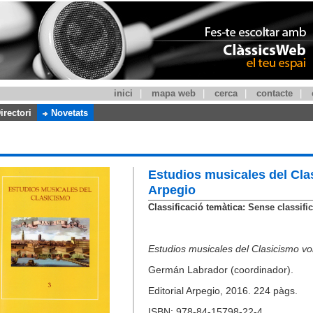
inici
|
mapa web
|
cerca
|
contacte
|
irectori
Novetats
Estudios musicales del Clasi
Arpegio
Classificació temàtica:
Sense classific
Estudios musicales del Clasicismo vol.
Germán Labrador (coordinador).
Editorial Arpegio, 2016. 224 pàgs.
ISBN: 978-84-15798-22-4.