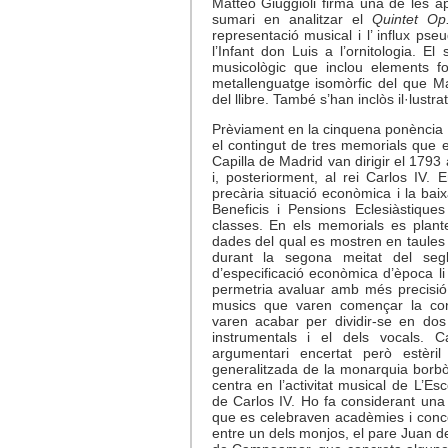
Matteo Giuggioli firma una de les ap
sumari en analitzar el
Quintet Op.
representació musical i l’ influx pse
l’Infant don Luis a l’ornitologia. 
musicològic que inclou elements fo
metallenguatge isomòrfic del que M
del llibre. També s’han inclòs il·lustra
Prèviament en la cinquena ponència
el contingut de tres memorials que e
Capilla de Madrid van dirigir el 1793 
i, posteriorment, al rei Carlos IV. 
precària situació econòmica i la bai
Beneficis i Pensions Eclesiàstiques
classes. En els memorials es plante
dades del qual es mostren en taules 
durant la segona meitat del segl
d’especificació econòmica d’època li
permetria avaluar amb més precisió l
musics que varen començar la co
varen acabar per dividir-se en dos
instrumentals i el dels vocals.
argumentari encertat però estèri
generalitzada de la monarquia borb
centra en l’activitat musical de L’Esc
de Carlos IV. Ho fa considerant una 
que es celebraven acadèmies i concer
entre un dels monjos, el pare Juan 