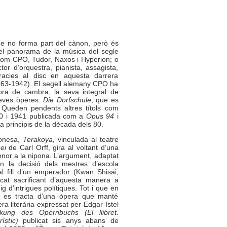
 que no forma part del cànon, però és
 el panorama de la música del segle
 com CPO, Tudor, Naxos i Hyperion; o
or d’orquestra, pianista, assagista,
gracies al disc en aquesta darrera
863-1942). El segell alemany CPO ha
bra de cambra, la seva integral de
seves òperes:
Die Dorfschule
, que es
 Queden pendents altres títols com
40 i 1941 publicada com a
Opus 94
i
a principis de la dècada dels 80.
ponesa,
Terakoya,
vinculada al teatre
ei
de Carl Orff, gira al voltant d’una
onor a la nipona. L’argument, adaptat
n la decisió dels mestres d’escola
 fill d’un emperador (Kwan Shisai,
ocat sacrificant d’aquesta manera a
 d’intrigues polítiques. Tot i que en
, es tracta d’una òpera que manté
a literària expressat per Edgar Istel
ung des Opernbuchs (El llibret.
ístic)
publicat sis anys abans de