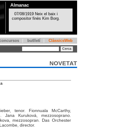
Almanac
concursos
|
butlletí
|
ClàssicsWeb
NOVETAT
la
ieber, tenor.
Fionnuala McCarthy,
o. Jana Kuruková, mezzosoprano.
idkova, mezzosopran.
Das Orchester
Lacombe, director.