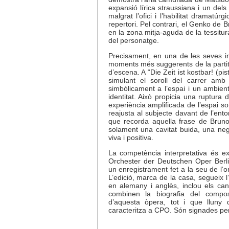
expansió lírica straussiana i un del
malgrat l’ofici i l’habilitat dramatúr
repertori. Pel contrari, el Genko de
en la zona mitja-aguda de la tessit
del personatge.
Precisament, en una de les seves in
moments més suggerents de la partitu
d’escena. A “Die Zeit ist kostbar! (pi
simulant el soroll del carrer am
simbòlicament a l’espai i un ambi
identitat. Això propicia una ruptura 
experiència amplificada de l’espai 
reajusta al subjecte davant de l’ento
que recorda aquella frase de Bruno
solament una cavitat buida, una ne
viva i positiva.
La competència interpretativa és ex
Orchester der Deutschen Oper Berl
un enregistrament fet a la seu de l‘
L’edició, marca de la casa, segueix l’e
en alemany i anglès, inclou els ca
combinen la biografia del compos
d’aquesta òpera, tot i que lluny d
caracteritza a CPO. Són signades per