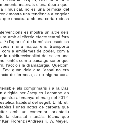
s moments inspirats d’una òpera que,
gica i musical, no és una primícia del
 Bronk mostra una tendència a engolar
ura que encaixa amb una certa rudesa
tervencions es mostra un altre dels
ra amb el clàssic efecte teatral fora
sta 7) l’aparició de la música escènica
b veus i una marxa ens transporta
ent com a emblemes de poder, com a
de la unidireccionalitat del so en una
sonor entès com a paisatge sonor que
rn, l’acció i la dramatúrgia. Quelcom
 Zevi quan deia que l’espai no era
gació de fermesa, si no alguna cosa
tensible als comprimaris i a la Das
in dirigida per Jacques Lacombe en
orquestra alemanya el maig del 2012.
stètica habitual del segell. El llibret,
ntables i unes notes de carpeta que
itor amb un comentari orientatiu
e la densitat i anàlisi tècnic que
 Karl Florenz i Andreas K. W. Meyer.