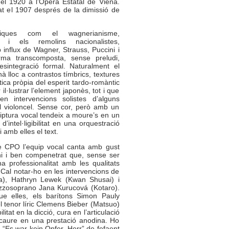
del 1920 a l’Òpera Estatal de Viena.
t el 1907 després de la dimissió de
tiques com el wagnerianisme,
me i els remolins nacionalistes,
influx de Wagner, Strauss, Puccini i
rma transcomposta, sense preludi,
sintegració formal. Naturalment el
nà lloc a contrastos tímbrics, textures
tica pròpia del esperit tardo-romàntic
l·lustrar l’element japonès, tot i que
ten intervencions solistes d’alguns
l violoncel. Sense cor, però amb un
iptura vocal tendeix a moure’s en un
 d’intel·ligibilitat en una orquestració
 amb elles el text.
e CPO l’equip vocal canta amb gust
i i ben compenetrat que, sense ser
 professionalitat amb les qualitats
 Cal notar-ho en les intervencions de
a), Hathryn Lewek (Kwan Shusai) i
zzosoprano Jana Kurucová (Kotaro).
ue elles, els barítons Simon Pauly
 tenor líric Clemens Bieber (Matsuo)
litat en la dicció, cura en l’articulació
o caure en una prestació anodina. Ho
“Es war kein Opfer, Herr” de fefaent