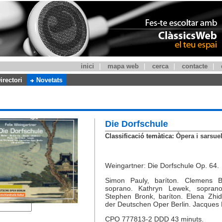
inici
|
mapa web
|
cerca
|
contacte
|
irectori
Novetats
Die Dorfschule
Classificació temàtica:
Òpera i sarsue
Weingartner: Die Dorfschule Op. 64.
Simon Pauly, baríton. Clemens B
soprano. Kathryn Lewek, sopran
Stephen Bronk, baríton. Elena Zh
der Deutschen Oper Berlin. Jacques 
CPO 777813-2 DDD 43 minuts.