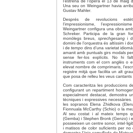
l’estrena de l’òpera el 13 de maig 
Una seu on Weingartner havia arriba
Gustav Mahler.
Després de revolucions estè
l’impressionisme, l’expressionis
Weingartner configura una obra amb 
Schreker. Participa de la gran fo
monòlegs breus,
sprechgesang
i de
domini de l’orquestra és altíssim i do
i de
tempo
dins d’una varietat idiomà
amanit amb puntuals girs modals per i
sense fer-los explícits. No hi fal
instruments com el corn anglès o e
elevat nombre de comprimaris, l’escr
registre mitjà que facilita un alt grau
que posa de relleu les veus cantants i
Com caracteritza les produccions d
configurant un repartiment homogen
especialment destacat, demostra una
tècniques i expressives necessàries.
les sopranos Elena Zhidkova (Elen
Fionnuala McCarthy (Schio) o la me
Al seu costat i al mateix temps q
(Gemba) i Stephen Bronk (Genzo) i el
posseeixen un centre sonor, intel·ligibi
i matisos de color suficients per n
demostra l’ària camuflada de Matsuo 