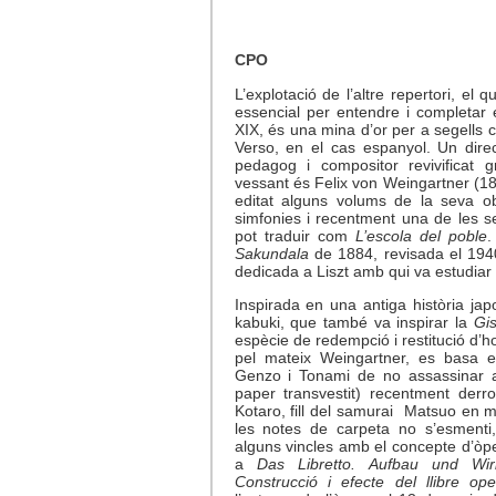
CPO
L’explotació de l’altre repertori, el
essencial per entendre i completar
XIX, és una mina d’or per a segells
Verso, en el cas espanyol. Un direct
pedagog i compositor revivificat 
vessant és Felix von Weingartner (1
editat alguns volums de la seva o
simfonies i recentment una de les 
pot traduir com
L’escola del poble
.
Sakundala
de 1884, revisada el 19
dedicada a Liszt amb qui va estudiar 
Inspirada en una antiga història ja
kabuki, que també va inspirar la
Gis
espècie de redempció i restitució d’h
pel mateix Weingartner, es basa e
Genzo i Tonami de no assassinar al
paper transvestit) recentment derr
Kotaro, fill del samurai
Matsuo en mig
les notes de carpeta no s’esmenti
alguns vincles amb el concepte d’òper
a
Das Libretto.
Aufbau und Wirk
Construcció i efecte del llibre oper