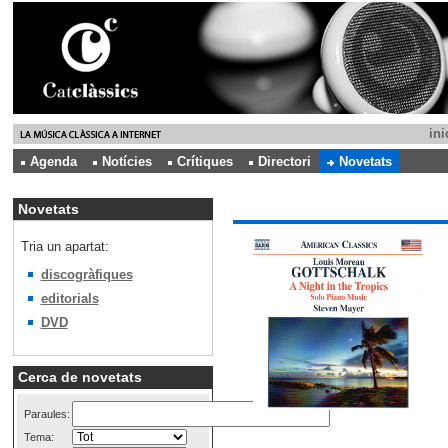
ini
Agenda
Notícies
Crítiques
Directori
Novetats
Novetats
Tria un apartat:
discogràfiques
editorials
DVD
Cerca de novetats
Paraules:
Tema: