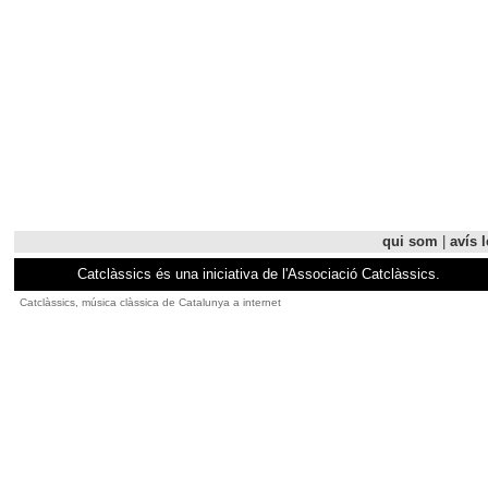
qui som
|
avís l
Catclàssics és una iniciativa de l'Associació Catclàssics.
Catclàssics, música clàssica de Catalunya a internet