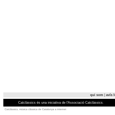
qui som
|
avís l
Catclàssics és una iniciativa de l'Associació Catclàssics.
Catclàssics, música clàssica de Catalunya a internet