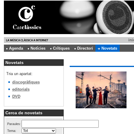
ini
Agenda
Notícies
Crítiques
Directori
Novetats
Novetats
Tria un apartat:
discogràfiques
editorials
DVD
Cerca de novetats
Paraules:
Tema: