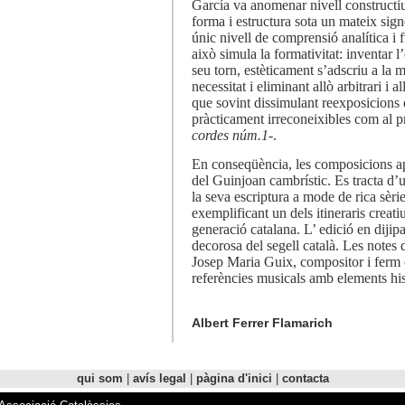
García va anomenar nivell constructi
forma i estructura sota un mateix sign
únic nivell de comprensió analítica i 
això simula la formativitat: inventar l
seu torn, estèticament s’adscriu a la 
necessitat i eliminant allò arbitrari i 
que sovint dissimulant reexposicions 
pràcticament irreconeixibles com al 
cordes núm.1
-.
En conseqüència, les composicions ap
del Guinjoan cambrístic. Es tracta d’u
la seva escriptura a mode de rica sèr
exemplificant un dels itineraris creati
generació catalana. L’ edició en dijipac
decorosa del segell català. Les notes 
Josep Maria Guix, compositor i ferm
referències musicals amb elements hist
Albert Ferrer Flamarich
qui som
|
avís legal
|
pàgina d'inici
|
contacta