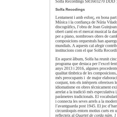
Solfa Recordings SR1603270 DDD
Solfa Recodings
Lentament i amb esforç, en bona par
Música i la confiança de Núria Vilado
discogràfics, l’obra de Joan Guinjoa
obert camí en el mercat musical la dar
per a piano, nombroses obres de camb
composicions orquestrals han aparegu
mundials. A aquests cal afegir contrib
institucions com el que Solfa Recordi
En aquest àlbum, Solfa ha reunit cinc
programa que destaca per l’excel·lent 
anys 2013 i 2016, algunes procedents 
qualitat tímbrica de les composicions,
més preocupants i de major elaborac
conjunt, tots els intèrprets ofereixen l
idiomatisme en obres tècnicament ex
arrelat a la tradició més especulativa 
paràmetres tradicionals. El vocabulari
i connecta les seves arrels a la moder
l’avantguarda post 1945. El joc d’har
circumloquis entorn motius curts en u
reflecteix al
Quartet de corda núm. 1