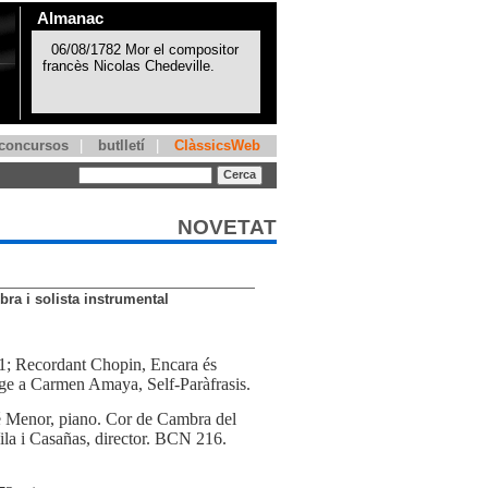
Almanac
concursos
|
butlletí
|
ClàssicsWeb
NOVETAT
ra i solista instrumental
 1; Recordant Chopin, Encara és
e a Carmen Amaya, Self-Paràfrasis.
é Menor, piano. Cor de Cambra del
ila i Casañas, director. BCN 216.