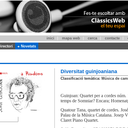
inici
|
mapa web
|
cerca
|
contacte
|
irectori
Novetats
Diversitat guinjoaniana
Classificació temàtica:
Música de camb
Guinjoan: Quartet per a cordes núm.
temps de Somniar? Encara; Homenatg
Quatour Tana, quartet de cordes. Jos
Palau de la Música Catalana. Josep V
Claret Piano Quartet.