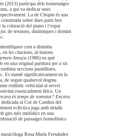
pin
(2013) participa dels homenatges
ms, a qui va dedicar unes
espectivament. La de Chopin és una
 construïda sobre dues parts ben
 la coloració del piano i l’espai
 joc de tensions, dinàmiques i domini
ic.
identifiquen com a distintiu
 en les citacions, al·lusions
armen Amaya
(1986) en què
do
en una original partitura per a sis
ombina seccions puntillistes,
ic. Es manté significativament en la
a, de seguir qualsevol dogma
me estilístic vehiculat al servei
ssivitat essencialment lírica. Un
ncara és temps de somniar? Encara
i dedicada al Cor de Cambra del
tment eclèctica juga amb detalls
amb girs més melòdics en una
combinació de passatges homofònics
la musicòloga Rosa María Fernández