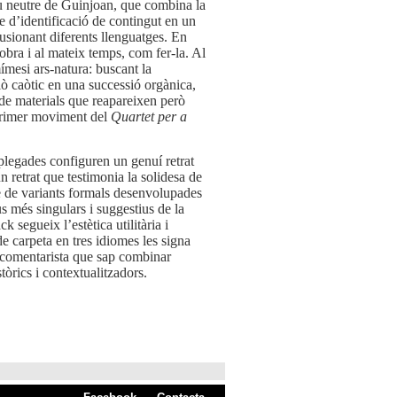
u neutre de Guinjoan, que combina la
e d’identificació de contingut en un
fusionant diferents llenguatges. En
’obra i al mateix temps, com fer-la. Al
mímesi ars-natura: buscant la
allò caòtic en una successió orgànica,
de materials que reapareixen però
primer moviment del
Quartet per a
legades configuren un genuí retrat
n retrat que testimonia la solidesa de
ie de variants formals desenvolupades
us més singulars i suggestius de la
k segueix l’estètica utilitària i
de carpeta en tres idiomes les signa
 comentarista que sap combinar
òrics i contextualitzadors.