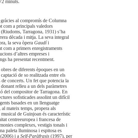
72 minuts.
t gràcies al compromís de Columna
t com a principals valedors
n (Riudoms, Tarragona, 1931) s’ha
rera dècada i mitja. La seva integral
ra, la seva òpera
Gaudí
i
t com a primers enregistraments
ucions d’altres empreses i
ngs ha presentat recentment.
 obres de diferents èpoques en un
captació de so realitzada entre els
de concerts. Un fet que potencia la
 donant relleu a un dels paràmetres
ió del compositor de Tarragona. En
ectures sofisticades assolint un difícil
igents basades en
un llenguatge
i, al mateix temps, propera als
 musical de Guinjoan és característic
nitat centreeuropea i francesa de
monies complexes, vestigis tonals i
na paleta lluminosa i espitosa es
(2006) i a
Self-Paràfrasis
(1997), per