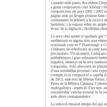
a quartet amb piano.
Recordant Cho
a grans compositors com Albéniz i Ho
composicions els anys 1995 i 2005 r
pàgina amb un lleuger element lúdic i
contrastants: la primera a la recerca de
harmònic; i la segona sobre un ample
tècnic de la digitació i flexibilitat rítm
La seva obra també té qualitats que l’
mediterrani en alguns dels seus ritmes,
ocasionals com en l’
Homenatge a C
s’imbueix de referències al
cante jon
percussions. Tècnicament, Guinjoan c
polimètriques i gran refinament tímbr
negativa, almenys en la seva madures
compositiu. Això afavoreix un pluralis
d’una sensibilitat personal i una expre
exemple és la composició a capella
E
de 2015, amb text de Màrius Torres, 
Palau de la Música Catalana. Coheren
madrigalístics –repetició d’un mot- 
considerable varietat textural en la 
amb altres contrapuntístics.
La selecció musical integra del que 